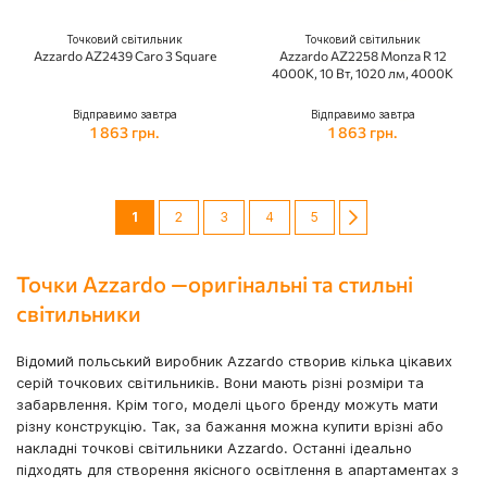
Точковий світильник
Точковий світильник
Azzardo AZ2439 Caro 3 Square
Azzardo AZ2258 Monza R 12
4000K, 10 Вт, 1020 лм, 4000K
Відправимо завтра
Відправимо завтра
1 863 грн.
1 863 грн.
Сторінка
You're currently reading page
Сторінка
Сторінка
Сторінка
Сторінка
Сторінка
Далі
1
2
3
4
5
Точки Azzardo —оригінальні та стильні
світильники
Відомий польський виробник Azzardo створив кілька цікавих
серій точкових світильників. Вони мають різні розміри та
забарвлення. Крім того, моделі цього бренду можуть мати
різну конструкцію. Так, за бажання можна купити врізні або
накладні точкові світильники Azzardo. Останні ідеально
підходять для створення якісного освітлення в апартаментах з