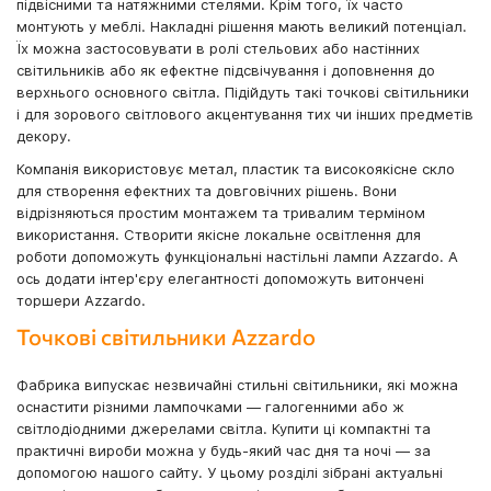
підвісними та натяжними стелями. Крім того, їх часто
монтують у меблі. Накладні рішення мають великий потенціал.
Їх можна застосовувати в ролі стельових або настінних
світильників або як ефектне підсвічування і доповнення до
верхнього основного світла. Підійдуть такі точкові світильники
і для зорового світлового акцентування тих чи інших предметів
декору.
Компанія використовує метал, пластик та високоякісне скло
для створення ефектних та довговічних рішень. Вони
відрізняються простим монтажем та тривалим терміном
використання. Створити якісне локальне освітлення для
роботи допоможуть функціональні настільні лампи Azzardo. А
ось додати інтер'єру елегантності допоможуть витончені
торшери Azzardo.
Точкові світильники Azzardo
Фабрика випускає незвичайні стильні світильники, які можна
оснастити різними лампочками — галогенними або ж
світлодіодними джерелами світла. Купити ці компактні та
практичні вироби можна у будь-який час дня та ночі — за
допомогою нашого сайту. У цьому розділі зібрані актуальні