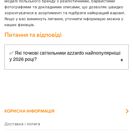
моделі польського бренду з реалістичними, барвистими
фотографіями та докладними описами, що дозволяє швидко
зорієнтуватися в асортименті та підібрати найкращий варіант.
Якщо у вас виникнуть питання, уточнити інформацію можна у
наших фахівців.
Питання та відповіді
✅ Які точкові світильники azzardo найпопулярніші
у 2026 році?
Топ-5 найпопулярніших товарів в категорії точкові
світильники azzardo:
✔
Azzardo AZ0795 Paco 1
✔
Azzardo AZ1362 Minorka WH/BK
✔
Azzardo AZ2434 Caro Square
КОРИСНА ІНФОРМАЦІЯ
✔
Azzardo AZ2252 Monza R 8 4000K, 5 Вт, 590 лм, 4000K
✔
Azzardo AZ2802 Minorka BK/GO
Доставка і оплата