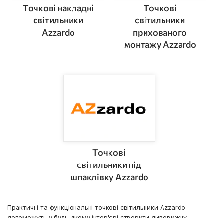
Точкові накладні
Точкові
світильники
світильники
Azzardo
прихованого
монтажу Azzardo
Точкові
світильники під
шпаклівку Azzardo
Практичні та функціональні точкові світильники Azzardo
допоможуть у будь-якому інтер'єрі створити дивовижну