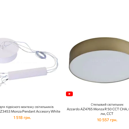
Стельовий світильник
для підвісного монтажу світильників
Azzardo AZ4765 Monza R 50 CCT CHA, 
Z3453 Monza Pendant Accesory White
лм, CCT
1 518 грн.
10 557 грн.