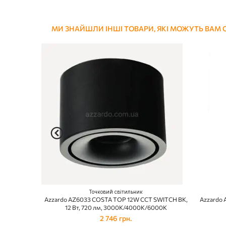
МИ ЗНАЙШЛИ ІНШІ ТОВАРИ, ЯКІ МОЖУТЬ ВАМ
Точковий світильник
Azzardo AZ6033 COSTA TOP 12W CCT SWITCH BK,
Azzardo A
12 Вт, 720 лм, 3000К/4000К/6000К
2 746 грн.