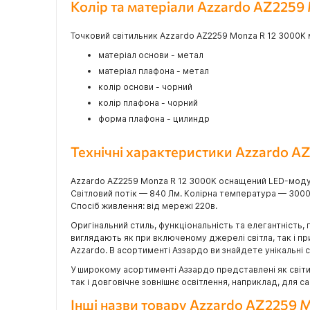
Колір та матеріали Azzardo AZ2259
Точковий світильник Azzardo AZ2259 Monza R 12 3000K ма
матеріал основи - метал
матеріал плафона - метал
колір основи - чорний
колір плафона - чорний
форма плафона - цилиндр
Технічні характеристики Azzardo A
Azzardo AZ2259 Monza R 12 3000K оснащений LED-модул
Світловий потік — 840 Лм. Колірна температура — 3000
Спосіб живлення: від мережі 220в.
Оригінальний стиль, функціональність та елегантність, 
виглядають як при включеному джерелі світла, так і п
Azzardo. В асортименті Аззардо ви знайдете унікальні сві
У широкому асортименті Аззардо представлені як світил
так і довговічне зовнішнє освітлення, наприклад, для 
Інші назви товару Azzardo AZ2259 