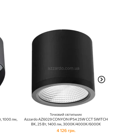
Точковий світильник
, 1000 лм,
Azzardo AZ6029 CONYON IP54 25W CCT SWITCH
Azzardo AZ2
BK, 25 Вт, 1400 лм, 3000К/4000К/6000К
4 126 грн.