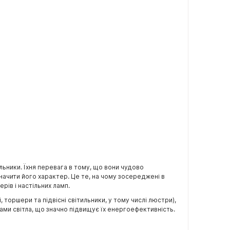
льники. Їхня перевага в тому, що вони чудово
ачити його характер. Це те, на чому зосереджені в
ерів і настільних ламп.
торшери та підвісні світильники, у тому числі люстри),
ами світла, що значно підвищує їх енергоефективність.