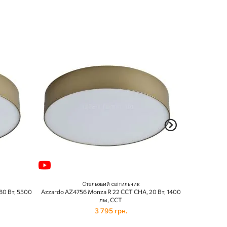
Стельовий світильник
80 Вт, 5500
Azzardo AZ4756 Monza R 22 CCT CHA, 20 Вт, 1400
Azzardo AZ47
лм, CCT
3 795 грн.