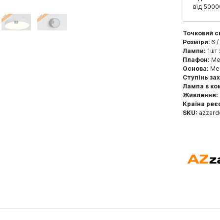
від 5000
Точковий с
Розміри
: 6 
Лампи:
1шт 
Плафон:
Мет
Основа:
Мет
Ступінь за
Лампа в ко
Живлення:
Країна реє
SKU:
azzard