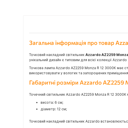
Загальна інформація про товар Azz
Точковий накладний світильник
Azzardo AZ2259 Monza
унікальний дизайн є типовим для всієї колекції Azzardo
Точкова лампа Azzardo AZ2259 Monza R 12 3000K має сту
використовувати у вологих та запорошених приміщеннях 
Габаритні розміри Azzardo AZ2259 
Точечний світильник Azzardo AZ2259 Monza R 12 3000K м
висота: 6 см;
діаметр: 12 см;
Точковий накладний світильник Azzardo встановлюється