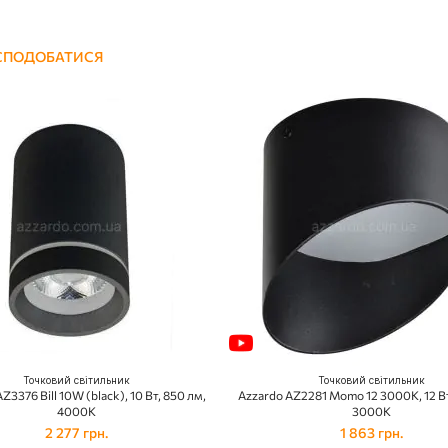
 СПОДОБАТИСЯ
Точковий світильник
Точковий світильник
Z3376 Bill 10W (black), 10 Вт, 850 лм,
Azzardo AZ2281 Momo 12 3000K, 12 Вт
4000K
3000K
2 277 грн.
1 863 грн.