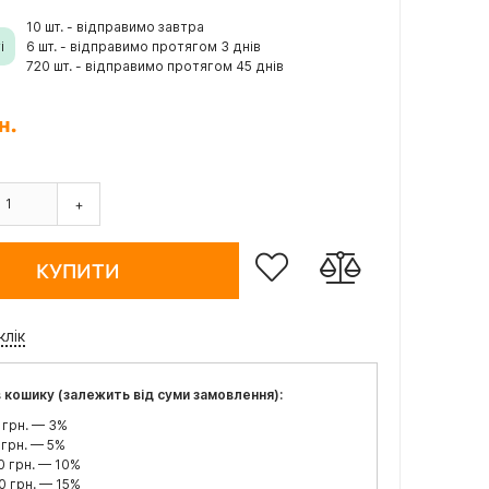
10 шт. - відправимо завтра
і
6 шт. - відправимо протягом 3 днів
720 шт. - відправимо протягом 45 днів
н.
+
КУПИТИ
клік
 кошику (залежить від суми замовлення):
 грн. — 3%
 грн. — 5%
0 грн. — 10%
0 грн. — 15%