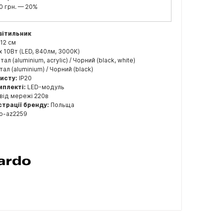
0 грн. — 20%
вітильник
/ 12 см
x 10Вт (LED, 840лм, 3000K)
ал (aluminium, acrylic) / Чорний (black, white)
ал (aluminium) / Чорний (black)
хисту:
IP20
мплекті:
LED-модуль
від мережі 220в
страції бренду:
Польща
o-az2259