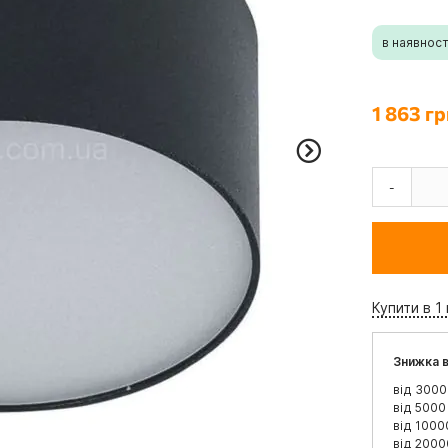
в наявност
1 863 гр
-
Купити в 1 
Знижка в
від 3000
від 5000
від 1000
від 2000