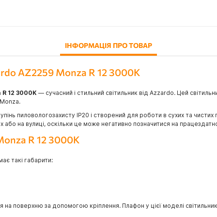
ІНФОРМАЦІЯ ПРО ТОВАР
ardo AZ2259 Monza R 12 3000K
 R 12 3000K
— сучасний і стильний світильник від Azzardo. Цей світиль
 Monza.
пінь пиловологозахисту IP20 і створений для роботи в сухих та чистих
або на вулиці, оскільки це може негативно позначитися на працездатно
Monza R 12 3000K
ає такі габарити:
 на поверхню за допомогою кріплення. Плафон у цієї моделі світильник