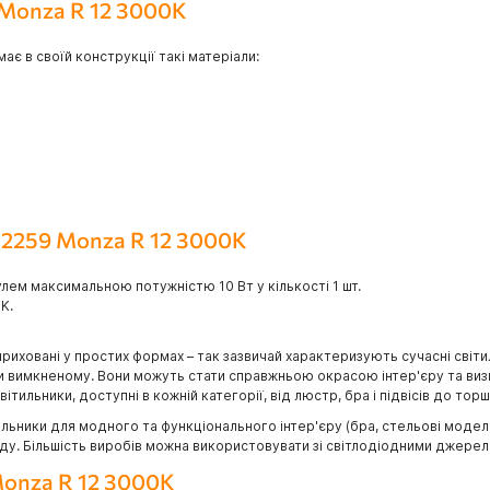
 Monza R 12 3000K
є в своїй конструкції такі матеріали:
Z2259 Monza R 12 3000K
ем максимальною потужністю 10 Вт у кількості 1 шт.
K.
приховані у простих формах – так зазвичай характеризують сучасні світи
ри вимкненому. Вони можуть стати справжньою окрасою інтер'єру та визн
тильники, доступні в кожній категорії, від люстр, бра і підвісів до торш
ьники для модного та функціонального інтер'єру (бра, стельові моделі, 
саду. Більшість виробів можна використовувати зі світлодіодними джерел
Monza R 12 3000K