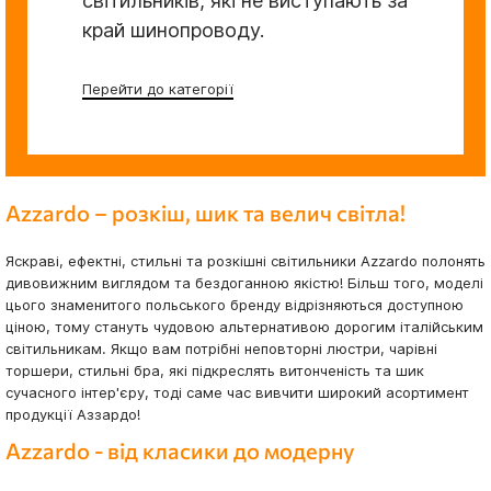
світильників, які не виступають за
край шинопроводу.
Перейти до категорії
Azzardo – розкіш, шик та велич світла!
Яскраві, ефектні, стильні та розкішні світильники Azzardo полонять
дивовижним виглядом та бездоганною якістю! Більш того, моделі
цього знаменитого польського бренду відрізняються доступною
ціною, тому стануть чудовою альтернативою дорогим італійським
світильникам. Якщо вам потрібні неповторні люстри, чарівні
торшери, стильні бра, які підкреслять витонченість та шик
сучасного інтер'єру, тоді саме час вивчити широкий асортимент
продукції Аззардо!
Azzardo - від класики до модерну