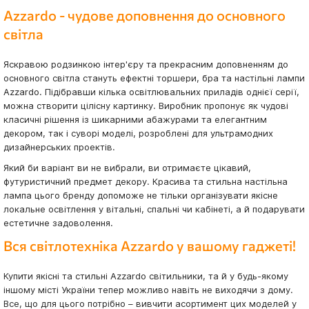
Azzardo - чудове доповнення до основного
світла
Яскравою родзинкою інтер'єру та прекрасним доповненням до
основного світла стануть ефектні торшери, бра та настільні лампи
Azzardo. Підібравши кілька освітлювальних приладів однієї серії,
можна створити цілісну картинку. Виробник пропонує як чудові
класичні рішення із шикарними абажурами та елегантним
декором, так і суворі моделі, розроблені для ультрамодних
дизайнерських проектів.
Який би варіант ви не вибрали, ви отримаєте цікавий,
футуристичний предмет декору. Красива та стильна настільна
лампа цього бренду допоможе не тільки організувати якісне
локальне освітлення у вітальні, спальні чи кабінеті, а й подарувати
естетичне задоволення.
Вся світлотехніка Azzardo у вашому гаджеті!
Купити якісні та стильні Azzardo світильники, та й у будь-якому
іншому місті України тепер можливо навіть не виходячи з дому.
Все, що для цього потрібно – вивчити асортимент цих моделей у