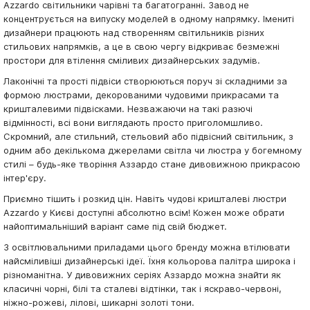
Azzardo світильники чарівні та багатогранні. Завод не
концентрується на випуску моделей в одному напрямку. Імениті
дизайнери працюють над створенням світильників різних
стильових напрямків, а це в свою чергу відкриває безмежні
простори для втілення сміливих дизайнерських задумів.
Лаконічні та прості підвіси створюються поруч зі складними за
формою люстрами, декорованими чудовими прикрасами та
кришталевими підвісками. Незважаючи на такі разючі
відмінності, всі вони виглядають просто приголомшливо.
Скромний, але стильний, стельовий або підвісний світильник, з
одним або декількома джерелами світла чи люстра у богемному
стилі – будь-яке творіння Аззардо стане дивовижною прикрасою
інтер'єру.
Приємно тішить і розкид цін. Навіть чудові кришталеві люстри
Azzardo у Києві доступні абсолютно всім! Кожен може обрати
найоптимальніший варіант саме під свій бюджет.
З освітлювальними приладами цього бренду можна втілювати
найсміливіші дизайнерські ідеї. Їхня кольорова палітра широка і
різноманітна. У дивовижних серіях Аззардо можна знайти як
класичні чорні, білі та сталеві відтінки, так і яскраво-червоні,
ніжно-рожеві, лілові, шикарні золоті тони.