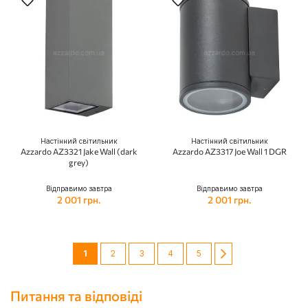
Настінний світильник
Настінний світильник
Azzardo AZ3321 Jake Wall (dark
Azzardo AZ3317 Joe Wall 1 DGR
grey)
Відправимо завтра
Відправимо завтра
2 001 грн.
2 001 грн.
Сторінка
You're currently reading page
Сторінка
Сторінка
Сторінка
Сторінка
Сторінка
Далі
1
2
3
4
5
Питання та відповіді