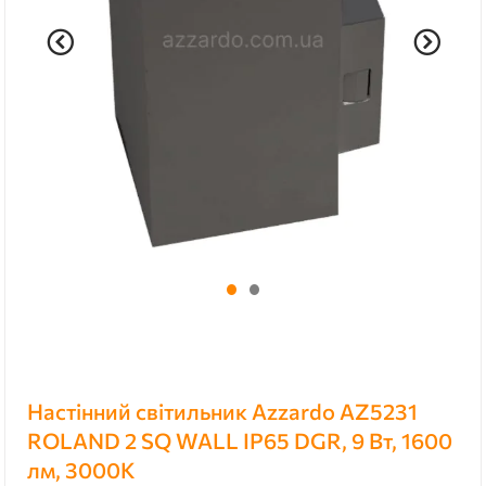
Настінний світильник Azzardo AZ5231
ROLAND 2 SQ WALL IP65 DGR, 9 Вт, 1600
лм, 3000K