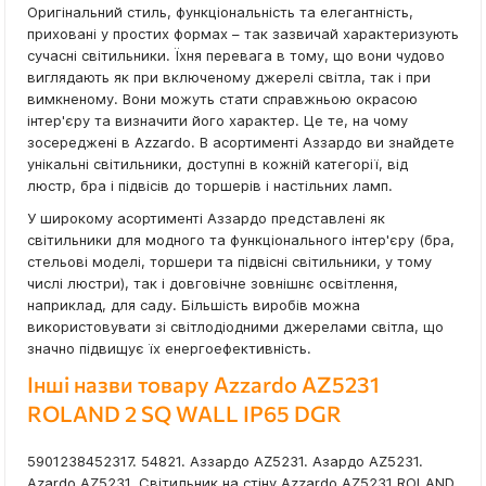
Оригінальний стиль, функціональність та елегантність,
приховані у простих формах – так зазвичай характеризують
сучасні світильники. Їхня перевага в тому, що вони чудово
виглядають як при включеному джерелі світла, так і при
вимкненому. Вони можуть стати справжньою окрасою
інтер'єру та визначити його характер. Це те, на чому
зосереджені в Azzardo. В асортименті Аззардо ви знайдете
унікальні світильники, доступні в кожній категорії, від
люстр, бра і підвісів до торшерів і настільних ламп.
У широкому асортименті Аззардо представлені як
світильники для модного та функціонального інтер'єру (бра,
стельові моделі, торшери та підвісні світильники, у тому
числі люстри), так і довговічне зовнішнє освітлення,
наприклад, для саду. Більшість виробів можна
використовувати зі світлодіодними джерелами світла, що
значно підвищує їх енергоефективність.
Інші назви товару Azzardo AZ5231
ROLAND 2 SQ WALL IP65 DGR
5901238452317. 54821. Аззардо AZ5231. Азардо AZ5231.
Azardo AZ5231. Світильник на стіну Azzardo AZ5231 ROLAND