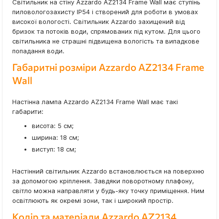
Світильник на стіну Azzardo AZ2134 Frame Wall має ступінь
пиловологозахисту IP54 і створений для роботи в умовах
високої вологості. Світильник Azzardo захищений від
бризок та потоків води, спрямованих під кутом. Для цього
світильника не страшні підвищена вологість та випадкове
попадання води.
Габаритні розміри Azzardo AZ2134 Frame
Wall
Настінна лампа Azzardo AZ2134 Frame Wall має такі
габарити:
висота: 5 см;
ширина: 18 см;
виступ: 18 см;
Настінний світильник Azzardo встановлюється на поверхню
за допомогою кріплення. Завдяки поворотному плафону,
світло можна направляти у будь-яку точку приміщення. Ним
освітлюють як окремі зони, так і широкий простір.
Колір та матеріали Azzardo AZ2134