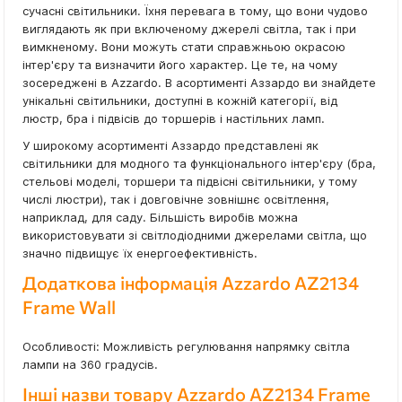
сучасні світильники. Їхня перевага в тому, що вони чудово
виглядають як при включеному джерелі світла, так і при
вимкненому. Вони можуть стати справжньою окрасою
інтер'єру та визначити його характер. Це те, на чому
зосереджені в Azzardo. В асортименті Аззардо ви знайдете
унікальні світильники, доступні в кожній категорії, від
люстр, бра і підвісів до торшерів і настільних ламп.
У широкому асортименті Аззардо представлені як
світильники для модного та функціонального інтер'єру (бра,
стельові моделі, торшери та підвісні світильники, у тому
числі люстри), так і довговічне зовнішнє освітлення,
наприклад, для саду. Більшість виробів можна
використовувати зі світлодіодними джерелами світла, що
значно підвищує їх енергоефективність.
Додаткова інформація Azzardo AZ2134
Frame Wall
Особливості: Можливість регулювання напрямку світла
лампи на 360 градусів.
Інші назви товару Azzardo AZ2134 Frame