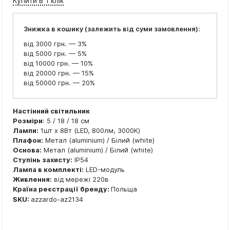
Купити в 1 клік
Знижка в кошику (залежить від суми замовлення):
від 3000 грн. — 3%
від 5000 грн. — 5%
від 10000 грн. — 10%
від 20000 грн. — 15%
від 50000 грн. — 20%
Настінний світильник
Розміри
: 5 / 18 / 18 см
Лампи:
1шт x 8Вт (LED, 800лм, 3000K)
Плафон:
Метал (aluminium) / Білий (white)
Основа:
Метал (aluminium) / Білий (white)
Ступінь захисту:
IP54
Лампа в комплекті:
LED-модуль
Живлення:
від мережі 220в
Країна реєстрації бренду:
Польща
SKU:
azzardo-az2134