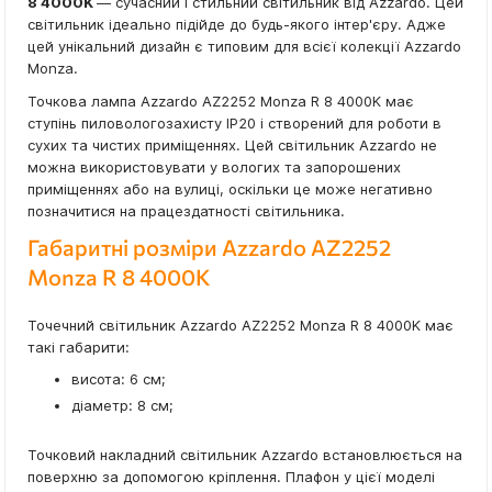
8 4000K
— сучасний і стильний світильник від Azzardo. Цей
світильник ідеально підійде до будь-якого інтер'єру. Адже
цей унікальний дизайн є типовим для всієї колекції Azzardo
Monza.
Точкова лампа Azzardo AZ2252 Monza R 8 4000K має
ступінь пиловологозахисту IP20 і створений для роботи в
сухих та чистих приміщеннях. Цей світильник Azzardo не
можна використовувати у вологих та запорошених
приміщеннях або на вулиці, оскільки це може негативно
позначитися на працездатності світильника.
Габаритні розміри Azzardo AZ2252
Monza R 8 4000K
Точечний світильник Azzardo AZ2252 Monza R 8 4000K має
такі габарити:
висота: 6 см;
діаметр: 8 см;
Точковий накладний світильник Azzardo встановлюється на
поверхню за допомогою кріплення. Плафон у цієї моделі