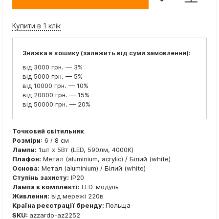
Купити в 1 клік
Знижка в кошику (залежить від суми замовлення):
від 3000 грн. — 3%
від 5000 грн. — 5%
від 10000 грн. — 10%
від 20000 грн. — 15%
від 50000 грн. — 20%
Точковий світильник
Розміри
: 6 / 8 см
Лампи:
1шт x 5Вт (LED, 590лм, 4000K)
Плафон:
Метал (aluminium, acrylic) / Білий (white)
Основа:
Метал (aluminium) / Білий (white)
Ступінь захисту:
IP20
Лампа в комплекті:
LED-модуль
Живлення:
від мережі 220в
Країна реєстрації бренду:
Польща
SKU:
azzardo-az2252