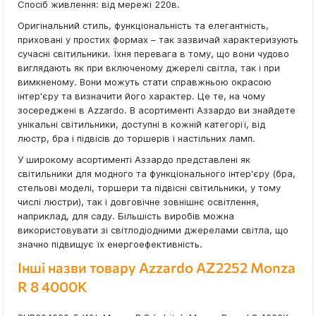
Спосіб живлення: від мережі 220в.
Оригінальний стиль, функціональність та елегантність,
приховані у простих формах – так зазвичай характеризують
сучасні світильники. Їхня перевага в тому, що вони чудово
виглядають як при включеному джерелі світла, так і при
вимкненому. Вони можуть стати справжньою окрасою
інтер'єру та визначити його характер. Це те, на чому
зосереджені в Azzardo. В асортименті Аззардо ви знайдете
унікальні світильники, доступні в кожній категорії, від
люстр, бра і підвісів до торшерів і настільних ламп.
У широкому асортименті Аззардо представлені як
світильники для модного та функціонального інтер'єру (бра,
стельові моделі, торшери та підвісні світильники, у тому
числі люстри), так і довговічне зовнішнє освітлення,
наприклад, для саду. Більшість виробів можна
використовувати зі світлодіодними джерелами світла, що
значно підвищує їх енергоефективність.
Інші назви товару Azzardo AZ2252 Monza
R 8 4000K