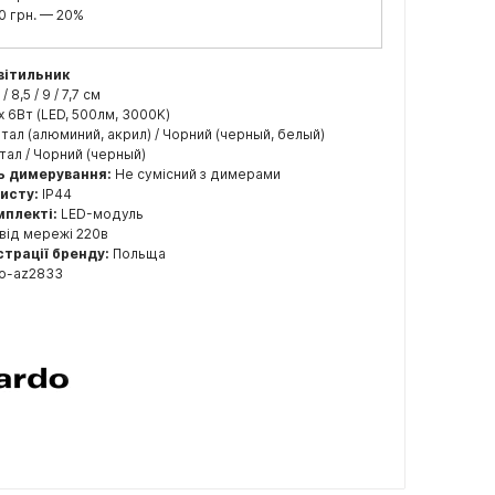
0 грн. — 20%
вітильник
4 / 8,5 / 9 / 7,7 см
x 6Вт (LED, 500лм, 3000K)
ал (алюминий, акрил) / Чорний (черный, белый)
ал / Чорний (черный)
ь димерування:
Не сумісний з димерами
хисту:
IP44
мплекті:
LED-модуль
від мережі 220в
страції бренду:
Польща
do-az2833