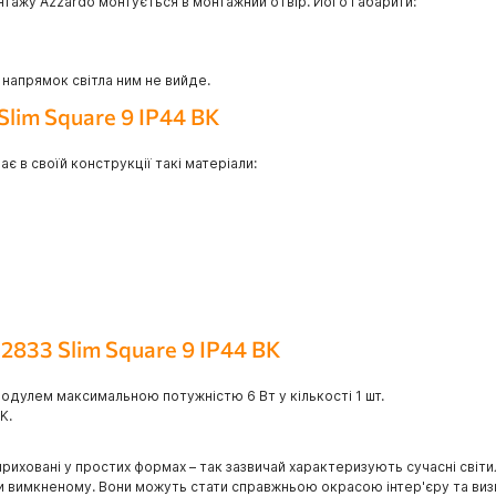
тажу Azzardo монтується в монтажний отвір. Його габарити:
 напрямок світла ним не вийде.
Slim Square 9 IP44 BK
є в своїй конструкції такі матеріали:
2833 Slim Square 9 IP44 BK
одулем максимальною потужністю 6 Вт у кількості 1 шт.
K.
приховані у простих формах – так зазвичай характеризують сучасні світи
ри вимкненому. Вони можуть стати справжньою окрасою інтер'єру та визн