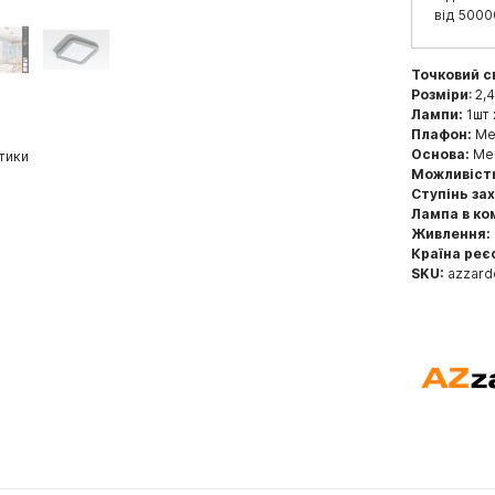
від 5000
Точковий с
Розміри
: 2,
Лампи:
1шт 
Плафон:
Мет
Основа:
Мет
тики
Можливіст
Ступінь за
Лампа в ко
Живлення:
Країна реє
SKU:
azzar