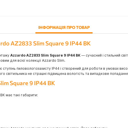
ІНФОРМАЦІЯ ПРО ТОВАР
rdo AZ2833 Slim Square 9 IP44 BK
онтажу
Azzardo AZ2833 Slim Square 9 IP44 BK
— сучасний і стильний сві
овим для всієї колекції Azzardo Slim.
є ступінь пиловологозахисту IP44 і створений для роботи в умовах висо
ого світильника не страшні підвищена вологість та випадкове попаданн
lim Square 9 IP44 BK
BK має такі габарити: