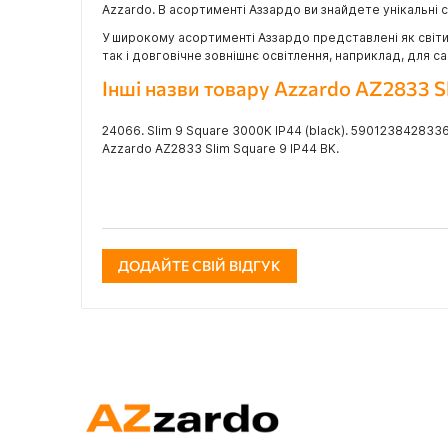
Azzardo. В асортименті Аззардо ви знайдете унікальні сві
У широкому асортименті Аззардо представлені як світил
так і довговічне зовнішнє освітлення, наприклад, для 
Інші назви товару Azzardo AZ2833 S
24066. Slim 9 Square 3000K IP44 (black). 590123842833
Azzardo AZ2833 Slim Square 9 IP44 BK.
ДОДАЙТЕ СВІЙ ВІДГУК