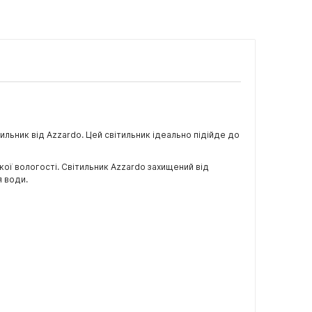
тильник від Azzardo. Цей світильник ідеально підійде до
кої вологості. Світильник Azzardo захищений від
я води.