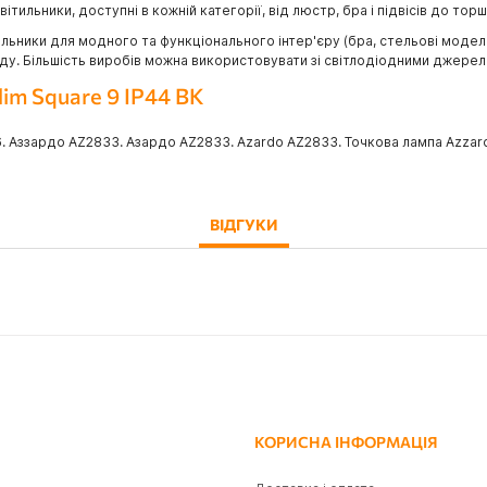
тильники, доступні в кожній категорії, від люстр, бра і підвісів до торш
ьники для модного та функціонального інтер'єру (бра, стельові моделі, 
саду. Більшість виробів можна використовувати зі світлодіодними джерел
lim Square 9 IP44 BK
6. Аззардо AZ2833. Азардо AZ2833. Azardo AZ2833. Точкова лампа Azzard
ВІДГУКИ
КОРИСНА ІНФОРМАЦІЯ