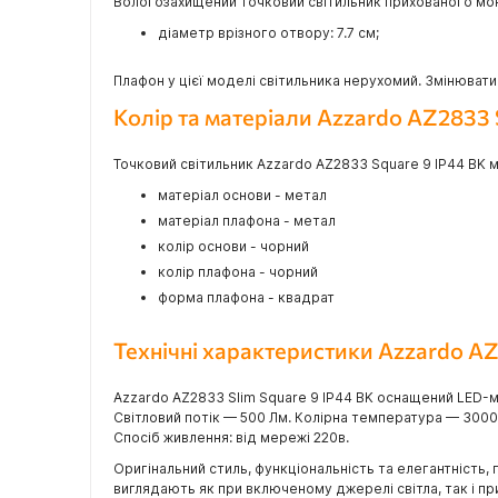
Вологозахищений точковий світильник прихованого мон
діаметр врізного отвору: 7.7 см;
Плафон у цієї моделі світильника нерухомий. Змінювати
Колір та матеріали Azzardo AZ2833 
Точковий світильник Azzardo AZ2833 Square 9 IP44 BK ма
матеріал основи - метал
матеріал плафона - метал
колір основи - чорний
колір плафона - чорний
форма плафона - квадрат
Технічні характеристики Azzardo AZ
Azzardo AZ2833 Slim Square 9 IP44 BK оснащений LED-м
Світловий потік — 500 Лм. Колірна температура — 3000
Спосіб живлення: від мережі 220в.
Оригінальний стиль, функціональність та елегантність, 
виглядають як при включеному джерелі світла, так і п