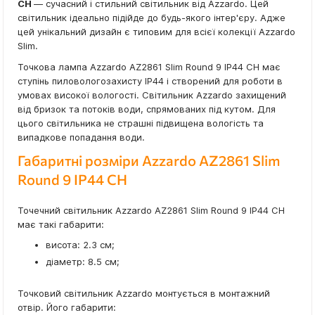
CH
— сучасний і стильний світильник від Azzardo. Цей
світильник ідеально підійде до будь-якого інтер'єру. Адже
цей унікальний дизайн є типовим для всієї колекції Azzardo
Slim.
Точкова лампа Azzardo AZ2861 Slim Round 9 IP44 CH має
ступінь пиловологозахисту IP44 і створений для роботи в
умовах високої вологості. Світильник Azzardo захищений
від бризок та потоків води, спрямованих під кутом. Для
цього світильника не страшні підвищена вологість та
випадкове попадання води.
Габаритні розміри Azzardo AZ2861 Slim
Round 9 IP44 CH
Точечний світильник Azzardo AZ2861 Slim Round 9 IP44 CH
має такі габарити:
висота: 2.3 см;
діаметр: 8.5 см;
Точковий світильник Azzardo монтується в монтажний
отвір. Його габарити: