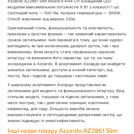
Azzardo AZ2861 Slim Round 9 IP44 CH оснащений LED-
модулем максимальною потужністю 6 Вт у кількості 1 шт.
Світловий потік — 500 Лм. Колірна температура — 3000K.
Спосіб живлення: від мережі 220в.
Оригінальний стиль, функціональність та елегантність,
приховані у простих формах – так зазвичай характеризують
сучасні світильники. Їхня перевага в тому, що вони чудово
виглядають як при включеному джерелі світла, так і при
вимкненому. Вони можуть стати справжньою окрасою
інтер'єру та визначити його характер. Це те, на чому
зосереджені в Azzardo. В асортименті Аззардо ви знайдете
унікальні світильники, доступні в кожній категорії, від
люстр, бра і підвісів до торшерів і настільних ламп.
У широкому асортименті Аззардо представлені як
світильники для модного та функціонального інтер'єру (бра,
стельові моделі, торшери та підвісні світильники, у тому
числі люстри), так і довговічне зовнішнє освітлення,
наприклад, для саду. Більшість виробів можна
використовувати зі світлодіодними джерелами світла, що
значно підвищує їх енергоефективність.
Інші назви товару Azzardo AZ2861 Slim