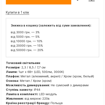
Купити в 1 клік
Знижка в кошику (залежить від суми замовлення):
від 3000 грн. — 3%
від 5000 грн. — 5%
від 10000 грн. — 10%
від 20000 грн. — 15%
від 50000 грн. — 20%
Точковий світильник
Розміри
: 2,3 / 8,5 / 7,7 см
Лампи:
1шт x 6Вт (LED, 500лм, 3000K)
Плафон:
Метал (алюминий, акрил) / Хром (хром, белый)
Основа:
Метал / Хром (хром)
Можливість димерування:
Не сумісний з димерами
Ступінь захисту:
IP44
Лампа в комплекті:
LED-модуль
Живлення:
від мережі 220в
Країна реєстрації бренду:
Польща