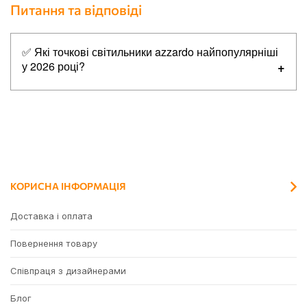
Питання та відповіді
✅ Які точкові світильники azzardo найпопулярніші
у 2026 році?
Топ-5 найпопулярніших товарів в категорії точкові
світильники azzardo:
✔
Azzardo AZ0795 Paco 1
✔
Azzardo AZ1362 Minorka WH/BK
✔
Azzardo AZ2434 Caro Square
КОРИСНА ІНФОРМАЦІЯ
✔
Azzardo AZ2252 Monza R 8 4000K, 5 Вт, 590 лм, 4000K
✔
Azzardo AZ2802 Minorka BK/GO
Доставка і оплата
Повернення товару
Співпраця з дизайнерами
Блог