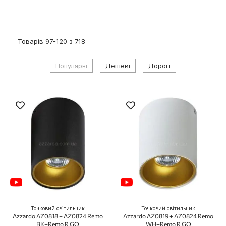
Товарів
97
-
120
з
718
Популярні
Дешеві
Дорогі
Точковий світильник
Точковий світильник
Azzardo AZ0818 + AZ0824 Remo
Azzardo AZ0819 + AZ0824 Remo
BK+Remo R GO
WH+Remo R GO