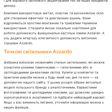
і для зорового світлового акцентування тих чи інших предметів
декору.
Компанія використовує метал, пластик та високоякісне скло
для створення ефектних та довговічних рішень. Вони
відрізняються простим монтажем та тривалим терміном
використання. Створити якісне локальне освітлення для
роботи допоможуть функціональні настільні лампи Azzardo. А
ось додати інтер'єру елегантності допоможуть витончені
торшери Azzardo.
Точкові світильники Azzardo
Фабрика випускає незвичайні стильні світильники, які можна
оснастити різними лампочками — галогенними або ж
світлодіодними джерелами світла. Купити ці компактні та
практичні вироби можна у будь-який час дня та ночі — за
допомогою нашого сайту. У цьому розділі зібрані актуальні
моделі польського бренду з реалістичними, барвистими
фотографіями та докладними описами, що дозволяє швидко
зорієнтуватися в асортименті та підібрати найкращий варіант.
Якщо у вас виникнуть питання, уточнити інформацію можна у
наших фахівців.