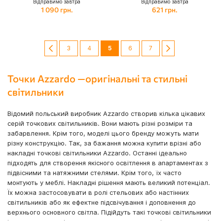
Відправимо завтра
Відправимо завтра
1 090 грн.
621 грн.
Сторінка
Сторінка
Попередній
Сторінка
Сторінка
You're currently reading page
Сторінка
Сторінка
Сторінка
Далі
3
4
5
6
7
Точки Azzardo —оригінальні та стильні
світильники
Відомий польський виробник Azzardo створив кілька цікавих
серій точкових світильників. Вони мають різні розміри та
забарвлення. Крім того, моделі цього бренду можуть мати
різну конструкцію. Так, за бажання можна купити врізні або
накладні точкові світильники Azzardo. Останні ідеально
підходять для створення якісного освітлення в апартаментах з
підвісними та натяжними стелями. Крім того, їх часто
монтують у меблі. Накладні рішення мають великий потенціал.
Їх можна застосовувати в ролі стельових або настінних
світильників або як ефектне підсвічування і доповнення до
верхнього основного світла. Підійдуть такі точкові світильники