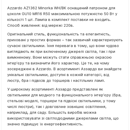
Azzardo AZ1362 Minorka WH/BK оснащений патроном для
цоколя GU10 MR16 R50 максимальною потужністю 50 Вт у
кількості 1 шт. Лампа в комплект поставки не входить.
Спосіб живлення: від мережі 220в.
Оригінальний стиль, функціональність та елегантність,
приховані у простих формах – так зазвичай характеризують
сучасні світильники. Їхня перевага в тому, що вони чудово
виглядають як при включеному джерелі світла, так і при
вимкненому. Вони можуть стати справжньою окрасою
інтер'єру та визначити його характер. Це те, на чому
зосереджені в Azzardo. В асортименті Аззардо ви знайдете
унікальні світильники, доступні в кожній категорії, від
люстр, бра і підвісів до торшерів і настільних ламп.
У широкому асортименті Аззардо представлені як
світильники для модного та функціонального інтер'єру (бра,
стельові моделі, торшери та підвісні світильники, у тому
числі люстри), так і довговічне зовнішнє освітлення,
наприклад, для саду. Більшість виробів можна
використовувати зі світлодіодними джерелами світла, що
значно підвищує їх енергоефективність.