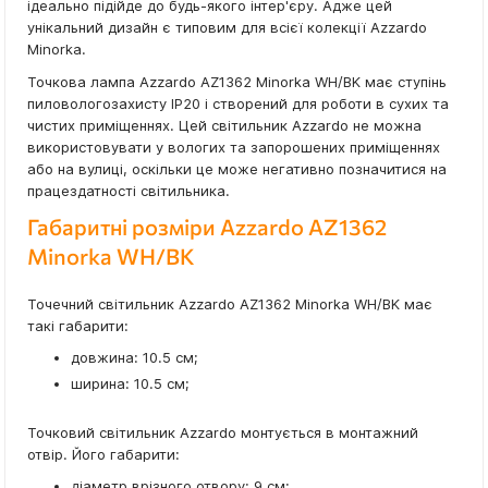
ідеально підійде до будь-якого інтер'єру. Адже цей
унікальний дизайн є типовим для всієї колекції Azzardo
Minorka.
Точкова лампа Azzardo AZ1362 Minorka WH/BK має ступінь
пиловологозахисту IP20 і створений для роботи в сухих та
чистих приміщеннях. Цей світильник Azzardo не можна
використовувати у вологих та запорошених приміщеннях
або на вулиці, оскільки це може негативно позначитися на
працездатності світильника.
Габаритні розміри Azzardo AZ1362
Minorka WH/BK
Точечний світильник Azzardo AZ1362 Minorka WH/BK має
такі габарити:
довжина: 10.5 см;
ширина: 10.5 см;
Точковий світильник Azzardo монтується в монтажний
отвір. Його габарити:
діаметр врізного отвору: 9 см;