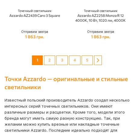
Точечный светильник
Точечный светильник
Azzardo AZ2439 Caro 3 Square
Azzardo AZ2258 Monza R 12
4000K, 10 Вт, 1020 лм, 4000K
Отправим завтра
Отправим завтра
1 863 грн.
1 863 грн.
Сторінка
You're currently reading page
Сторінка
Сторінка
Сторінка
Сторінка
Сторінка
Следующий
1
2
3
4
5
Точки Azzardo — оригинальные и стильные
светильники
Известный польский производитель Azzardo создал несколько
интересных серий точечных светильников. Они имеют
различные размеры и расцветки. Кроме того, модели этого
бренда могут иметь самую разную конструкцию. Так, при
желании можно купить врезные или накладные точечные
светильники Azzardo. Последние идеально подходят для