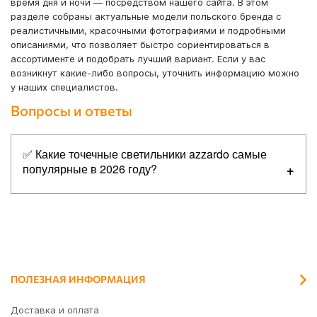
время дня и ночи — посредством нашего сайта. В этом
разделе собраны актуальные модели польского бренда с
реалистичными, красочными фотографиями и подробными
описаниями, что позволяет быстро сориентироваться в
ассортименте и подобрать лучший вариант. Если у вас
возникнут какие-либо вопросы, уточнить информацию можно
у наших специалистов.
Вопросы и ответы
✅ Какие точечные светильники azzardo самые
популярные в 2026 году?
Топ-5 самых популярных товаров в категории точечные
светильники azzardo:
✔
Azzardo AZ0795 Paco 1
✔
Azzardo AZ1362 Minorka WH/BK
✔
Azzardo AZ2434 Caro Square
ПОЛЕЗНАЯ ИНФОРМАЦИЯ
✔
Azzardo AZ2252 Monza R 8 4000K, 5 Вт, 590 лм, 4000K
Доставка и оплата