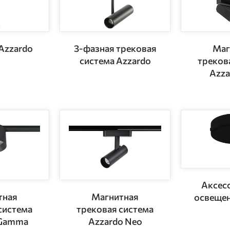
Azzardo
3-фазная трековая
Маг
система Azzardo
треков
Azza
Аксес
тная
Магнитная
освещен
система
трековая система
 Gamma
Azzardo Neo