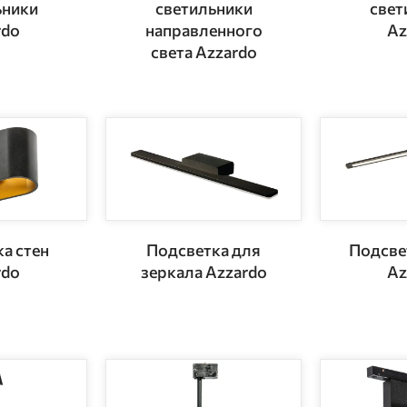
ьники
светильники
свет
rdo
направленного
Az
света Azzardo
а стен
Подсветка для
Подсве
rdo
зеркала Azzardo
Az