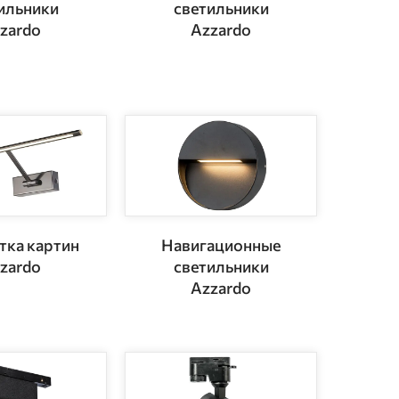
ильники
светильники
zardo
Azzardo
тка картин
Навигационные
zardo
светильники
Azzardo