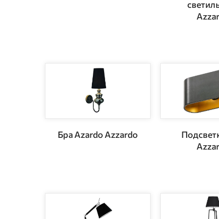
светил
Azza
Бра Azardo Azzardo
Подсветк
Azza