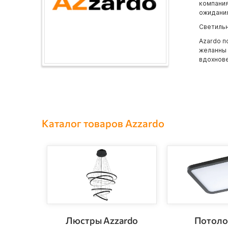
компания
ожидания
Светильн
Azardo п
желанны 
вдохнове
Каталог товаров Azzardo
Люстры Azzardo
Потоло