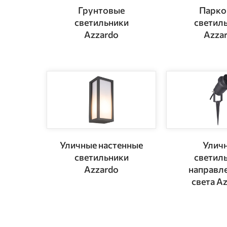
Грунтовые
Парко
светильники
светил
Azzardo
Azza
Уличные настенные
Улич
светильники
светил
Azzardo
направл
света A