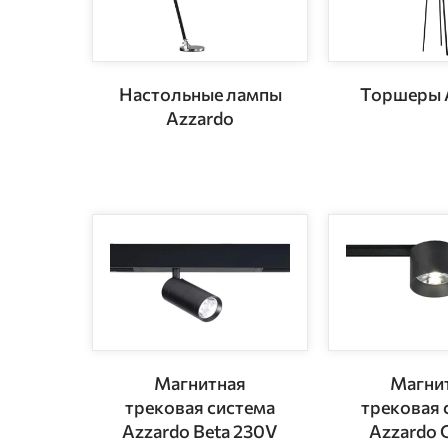
Настольные лампы
Торшеры 
Azzardo
Магнитная
Магни
трековая система
трековая 
Azzardo Beta 230V
Azzardo