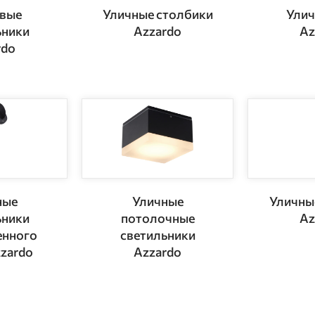
вые
Уличные столбики
Улич
ьники
Azzardo
Az
rdo
ные
Уличные
Уличны
ьники
потолочные
Az
енного
светильники
zzardo
Azzardo