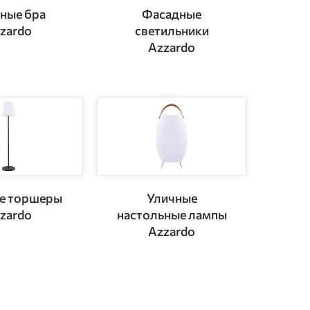
ные бра
Фасадные
zardo
светильники
Azzardo
е торшеры
Уличные
zardo
настольные лампы
Azzardo