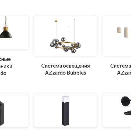
сные
Система освещения
Система
ьники
AZzardo Bubbles
AZzar
rdo