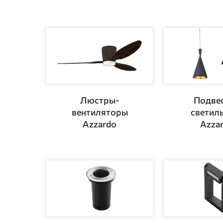
Люстры-
Подве
вентиляторы
светил
Azzardo
Azza