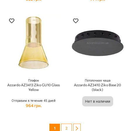
Плафон
Потолочная чаша
Azzardo AZ3413 Ziko GU10 Glass
Azzardo AZ3410 Ziko Base 20
Yellow
(black)
Отправим в течение 45 дней
Нет в наличии
964 грн.
Сторінка
You're currently reading page
Сторінка
Сторінка
Следующий
1
2