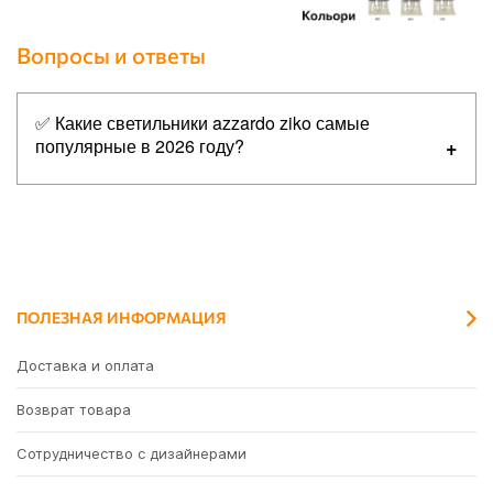
Вопросы и ответы
✅ Какие светильники azzardo ziko самые
популярные в 2026 году?
Топ-5 самых популярных товаров в категории
светильники azzardo ziko:
✔
Azzardo AZ3408 Ziko Base 1 (black)
✔
Azzardo AZ2681 Ziko Holder (black)
✔
Azzardo AZ2680 Ziko G9 6 meters (black)
ПОЛЕЗНАЯ ИНФОРМАЦИЯ
✔
Azzardo AZ3554 Ziko Holder (antique)
Доставка и оплата
✔
Azzardo AZ3459 Ziko Base 1 (antique)
Возврат товара
Сотрудничество с дизайнерами