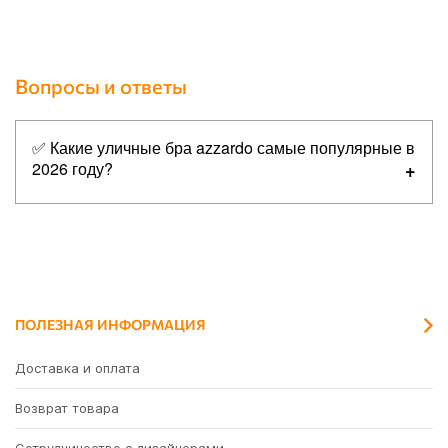
Вопросы и ответы
✅ Какие уличные бра azzardo самые популярные в
2026 году?
Топ-5 самых популярных товаров в категории уличные
бра azzardo:
✔
Azzardo AZ4484 Mikkel WALL BK
✔
Azzardo AZ4478 Nils WALL BK
✔
Azzardo AZ4479 Nils WALL SENSOR BK
ПОЛЕЗНАЯ ИНФОРМАЦИЯ
✔
Azzardo AZ4357 Sorano WALL DGR
Доставка и оплата
✔
Azzardo AZ4446 Sorano WALL BK
Возврат товара