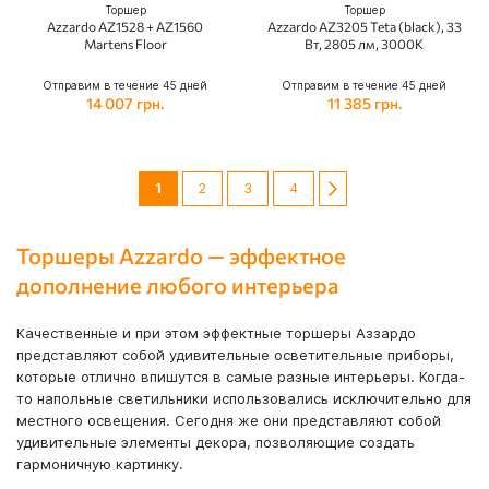
Торшер
Торшер
Azzardo AZ1528 + AZ1560
Azzardo AZ3205 Teta (black), 33
Martens Floor
Вт, 2805 лм, 3000K
Отправим в течение 45 дней
Отправим в течение 45 дней
14 007 грн.
11 385 грн.
Сторінка
You're currently reading page
Сторінка
Сторінка
Сторінка
Сторінка
Следующий
1
2
3
4
Торшеры Azzardo — эффектное
дополнение любого интерьера
Качественные и при этом эффектные торшеры Аззардо
представляют собой удивительные осветительные приборы,
которые отлично впишутся в самые разные интерьеры. Когда-
то напольные светильники использовались исключительно для
местного освещения. Сегодня же они представляют собой
удивительные элементы декора, позволяющие создать
гармоничную картинку.