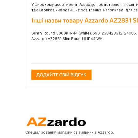
У широкому асортименті Аззардо представлені як світил
так і довговічне зовнішнє освітлення, наприклад, для 
Інші назви товару Azzardo AZ2831 S
Slim 9 Round 3000K IP44 (white). 5901238428312. 24085
Azzardo AZ2831 Slim Round 9 IP44 WH.
ДОДАЙТЕ СВІЙ ВІДГУК
Спеціалізований магазин світильників Azzardo.