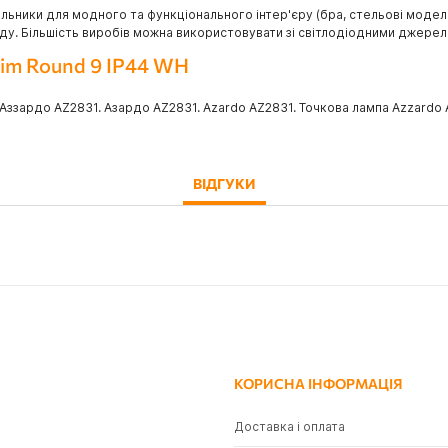
ьники для модного та функціонального інтер'єру (бра, стельові моделі, 
саду. Більшість виробів можна використовувати зі світлодіодними джерел
lim Round 9 IP44 WH
. Аззардо AZ2831. Азардо AZ2831. Azardo AZ2831. Точкова лампа Azzardo 
ВІДГУКИ
КОРИСНА ІНФОРМАЦІЯ
Доставка і оплата