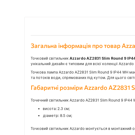
Загальна інформація про товар Azz
Точковий світильник
Azzardo AZ2831 Slim Round 9 IP
унікальний дизайн є типовим для всієї колекції Azzardo 
Точкова лампа Azzardo AZ2831 Slim Round 9 IP44 WH має
та потоків води, спрямованих під кутом. Для цього сві
Габаритні розміри Azzardo AZ2831 
Точечний світильник Azzardo AZ2831 Slim Round 9 IP44 
висота: 2.3 см;
діаметр: 8.5 см;
Точковий світильник Azzardo монтується в монтажний от