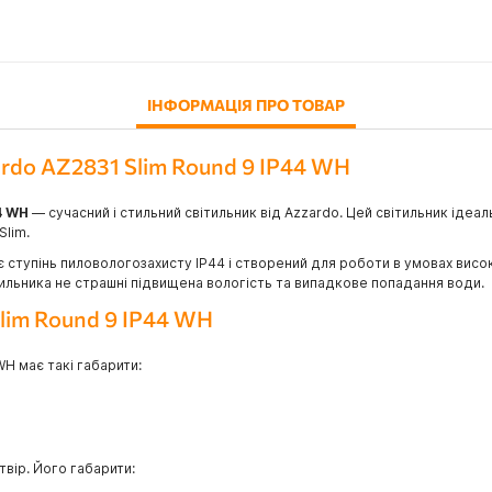
ІНФОРМАЦІЯ ПРО ТОВАР
ardo AZ2831 Slim Round 9 IP44 WH
44 WH
— сучасний і стильний світильник від Azzardo. Цей світильник ідеа
Slim.
 ступінь пиловологозахисту IP44 і створений для роботи в умовах висок
тильника не страшні підвищена вологість та випадкове попадання води.
Slim Round 9 IP44 WH
WH має такі габарити:
вір. Його габарити: