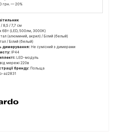
0 грн. — 20%
вітильник
3 / 8,5 / 7,7 см
x 6Вт (LED, 500лм, 3000K)
ал (алюминий, акрил) / Білий (белый)
ал / Білий (белый)
ь димерування:
Не сумісний з димерами
хисту:
IP44
мплекті:
LED-модуль
від мережі 220в
страції бренду:
Польща
o-az2831