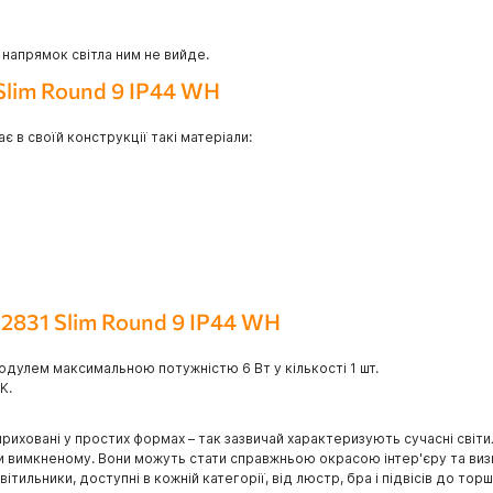
 напрямок світла ним не вийде.
Slim Round 9 IP44 WH
 в своїй конструкції такі матеріали:
Z2831 Slim Round 9 IP44 WH
дулем максимальною потужністю 6 Вт у кількості 1 шт.
K.
приховані у простих формах – так зазвичай характеризують сучасні світи
ри вимкненому. Вони можуть стати справжньою окрасою інтер'єру та визн
тильники, доступні в кожній категорії, від люстр, бра і підвісів до торш