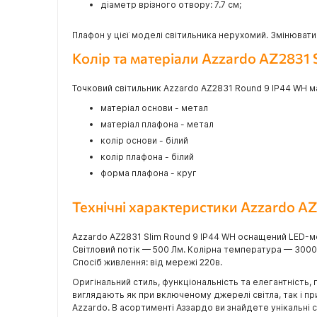
діаметр врізного отвору: 7.7 см;
Плафон у цієї моделі світильника нерухомий. Змінювати
Колір та матеріали Azzardo AZ2831 
Точковий світильник Azzardo AZ2831 Round 9 IP44 WH має
матеріал основи - метал
матеріал плафона - метал
колір основи - білий
колір плафона - білий
форма плафона - круг
Технічні характеристики Azzardo A
Azzardo AZ2831 Slim Round 9 IP44 WH оснащений LED-мо
Світловий потік — 500 Лм. Колірна температура — 3000
Спосіб живлення: від мережі 220в.
Оригінальний стиль, функціональність та елегантність, 
виглядають як при включеному джерелі світла, так і п
Azzardo. В асортименті Аззардо ви знайдете унікальні сві