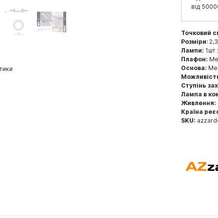
від 5000
Точковий с
Розміри
: 2,
Лампи:
1шт 
Плафон:
Мет
Основа:
Мет
тики
Можливіст
Ступінь за
Лампа в ко
Живлення:
Країна реє
SKU:
azzard