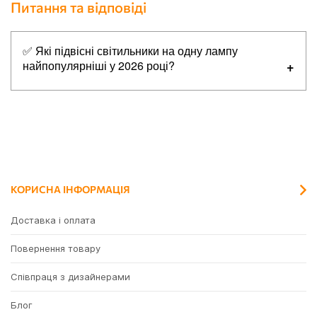
Питання та відповіді
✅ Які підвісні світильники на одну лампу
найпопулярніші у 2026 році?
Топ-5 найпопулярніших товарів в категорії підвісні
світильники на одну лампу:
✔
Azzardo AZ5740 NEXUS GO, 9 Вт, 720 лм, 3000К
✔
Azzardo AZ5739 NEXUS BK, 9 Вт, 720 лм, 3000К
✔
Azzardo AZ5634 ISEO PENDANT BK, 7 Вт, 407 лм, 3000К
КОРИСНА ІНФОРМАЦІЯ
✔
Azzardo AZ5262 Francesca 80, 50 Вт, 3750 лм, 3000K
✔
Azzardo AZ5261 Francesca 60, 37 Вт, 2770 лм, 3000K
Доставка і оплата
Повернення товару
Співпраця з дизайнерами
Блог