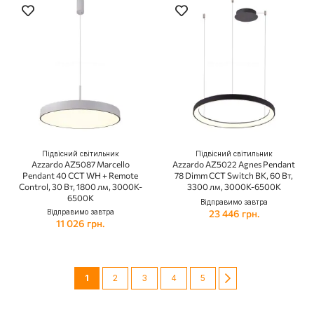
Підвісний світильник
Підвісний світильник
Azzardo AZ5087 Marcello
Azzardo AZ5022 Agnes Pendant
Pendant 40 CCT WH + Remote
78 Dimm CCT Switch BK, 60 Вт,
Control, 30 Вт, 1800 лм, 3000K-
3300 лм, 3000K-6500K
6500K
Відправимо завтра
Відправимо завтра
23 446 грн.
11 026 грн.
Сторінка
You're currently reading page
Сторінка
Сторінка
Сторінка
Сторінка
Сторінка
Далі
1
2
3
4
5