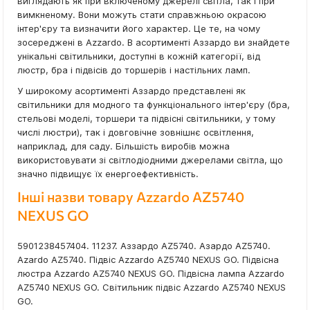
виглядають як при включеному джерелі світла, так і при
вимкненому. Вони можуть стати справжньою окрасою
інтер'єру та визначити його характер. Це те, на чому
зосереджені в Azzardo. В асортименті Аззардо ви знайдете
унікальні світильники, доступні в кожній категорії, від
люстр, бра і підвісів до торшерів і настільних ламп.
У широкому асортименті Аззардо представлені як
світильники для модного та функціонального інтер'єру (бра,
стельові моделі, торшери та підвісні світильники, у тому
числі люстри), так і довговічне зовнішнє освітлення,
наприклад, для саду. Більшість виробів можна
використовувати зі світлодіодними джерелами світла, що
значно підвищує їх енергоефективність.
Інші назви товару Azzardo AZ5740
NEXUS GO
5901238457404. 11237. Аззардо AZ5740. Азардо AZ5740.
Azardo AZ5740. Підвіс Azzardo AZ5740 NEXUS GO. Підвісна
люстра Azzardo AZ5740 NEXUS GO. Підвісна лампа Azzardo
AZ5740 NEXUS GO. Світильник підвіс Azzardo AZ5740 NEXUS
GO.