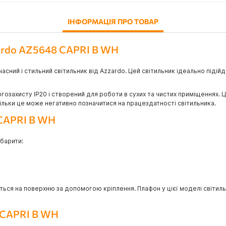
ІНФОРМАЦІЯ ПРО ТОВАР
zardo AZ5648 CAPRI B WH
асний і стильний світильник від Azzardo. Цей світильник ідеально підій
гозахисту IP20 і створений для роботи в сухих та чистих приміщеннях. 
ільки це може негативно позначитися на працездатності світильника.
 CAPRI B WH
абарити:
ься на поверхню за допомогою кріплення. Плафон у цієї моделі світиль
8 CAPRI B WH