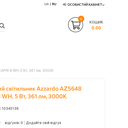
UA
RU
ОСОБИСТИЙ КАБІНЕТ
0
КОШИК
ПОШУК
0.00
APRI B WH, 5 Вт, 361 лм, 3000К
ий світильник Azzardo AZ5648
 WH, 5 Вт, 361 лм, 3000К
:
10345139
відгуків: 0
Додайте свій відгук