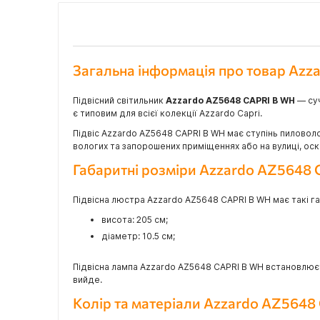
Загальна інформація про товар Az
Підвісний світильник
Azzardo AZ5648 CAPRI B WH
— суч
є типовим для всієї колекції Azzardo Capri.
Підвіс Azzardo AZ5648 CAPRI B WH має ступінь пиловоло
вологих та запорошених приміщеннях або на вулиці, оск
Габаритні розміри Azzardo AZ5648
Підвісна люстра Azzardo AZ5648 CAPRI B WH має такі г
висота: 205 см;
діаметр: 10.5 см;
Підвісна лампа Azzardo AZ5648 CAPRI B WH встановлюєт
вийде.
Колір та матеріали Azzardo AZ564