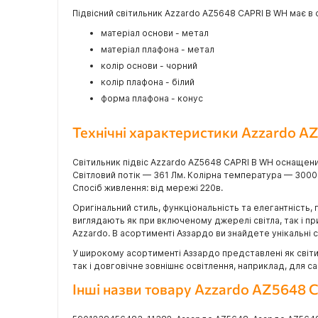
Підвісний світильник Azzardo AZ5648 CAPRI B WH має в с
матеріал основи - метал
матеріал плафона - метал
колір основи - чорний
колір плафона - білий
форма плафона - конус
Технічні характеристики Azzardo 
Світильник підвіс Azzardo AZ5648 CAPRI B WH оснащени
Світловий потік — 361 Лм. Колірна температура — 3000
Спосіб живлення: від мережі 220в.
Оригінальний стиль, функціональність та елегантність, 
виглядають як при включеному джерелі світла, так і п
Azzardo. В асортименті Аззардо ви знайдете унікальні сві
У широкому асортименті Аззардо представлені як світил
так і довговічне зовнішнє освітлення, наприклад, для 
Інші назви товару Azzardo AZ5648