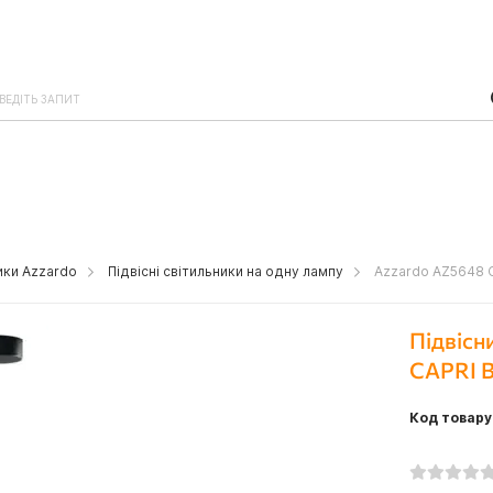
ники Azzardo
Підвісні світильники на одну лампу
Azzardo AZ5648 C
Підвісн
CAPRI B
Код товару