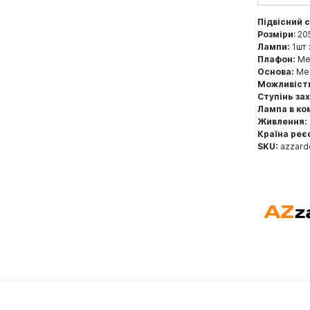
Підвісний 
Розміри
: 20
Лампи:
1шт 
Плафон:
Мет
Основа:
Мет
Можливіст
Ступінь за
Лампа в ко
Живлення:
Країна реє
SKU:
azzar