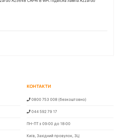
zardo AZ5648 CAPRI B WH. Підвісна лампа Azzardo
КОНТАКТИ
0800 753 008
(безкоштовно)
044 592 79 17
ПН-ПТ з 09:00 до 18:00
Київ, Західний провулок, 3Ц