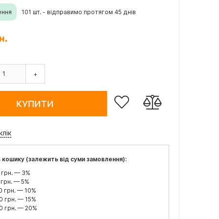
ення
101 шт. - відправимо протягом 45 днів
н.
+
КУПИТИ
клік
 кошику (залежить від суми замовлення):
 грн. — 3%
 грн. — 5%
0 грн. — 10%
0 грн. — 15%
0 грн. — 20%