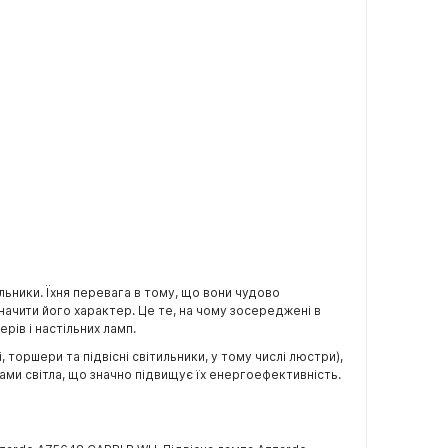
льники. Їхня перевага в тому, що вони чудово
ачити його характер. Це те, на чому зосереджені в
ерів і настільних ламп.
торшери та підвісні світильники, у тому числі люстри),
ами світла, що значно підвищує їх енергоефективність.