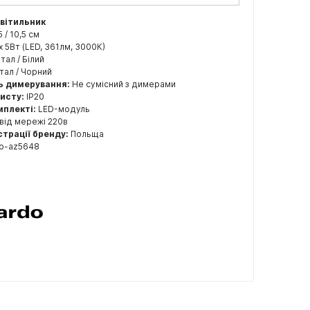
світильник
5 / 10,5 см
x 5Вт (LED, 361лм, 3000К)
ал / Білий
ал / Чорний
ь димерування:
Не сумісний з димерами
хисту:
IP20
мплекті:
LED-модуль
від мережі 220в
страції бренду:
Польща
do-az5648