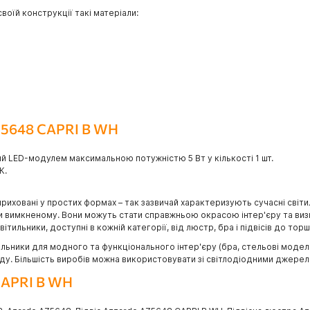
воїй конструкції такі матеріали:
AZ5648 CAPRI B WH
й LED-модулем максимальною потужністю 5 Вт у кількості 1 шт.
К.
приховані у простих формах – так зазвичай характеризують сучасні світи
ри вимкненому. Вони можуть стати справжньою окрасою інтер'єру та визн
тильники, доступні в кожній категорії, від люстр, бра і підвісів до торш
ьники для модного та функціонального інтер'єру (бра, стельові моделі, 
саду. Більшість виробів можна використовувати зі світлодіодними джерел
 CAPRI B WH