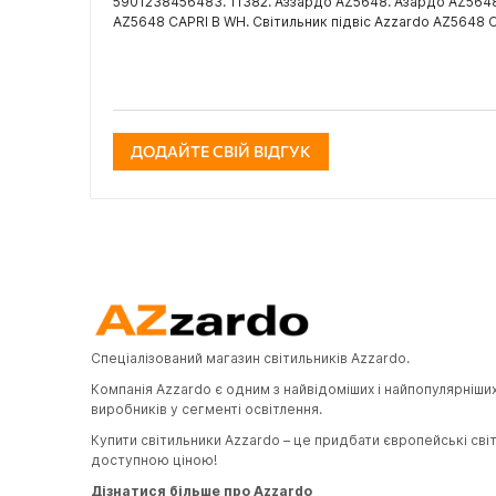
5901238456483. 11382. Аззардо AZ5648. Азардо AZ5648.
AZ5648 CAPRI B WH. Світильник підвіс Azzardo AZ5648 
ДОДАЙТЕ СВІЙ ВІДГУК
Спеціалізований магазин світильників Azzardo.
Компанія Azzardo є одним з найвідоміших і найпопулярніши
виробників у сегменті освітлення.
Купити світильники Azzardo – це придбати європейські сві
доступною ціною!
Дізнатися більше про Azzardo