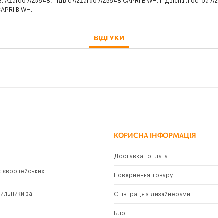
 Azardo AZ5648. Підвіс Azzardo AZ5648 CAPRI B WH. Підвісна люстра Az
CAPRI B WH.
ВІДГУКИ
КОРИСНА ІНФОРМАЦІЯ
Доставка і оплата
х європейських
Повернення товару
тильники за
Співпраця з дизайнерами
Блог