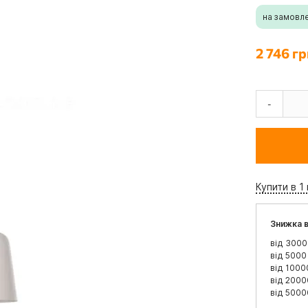
на замовл
2 746 гр
-
Купити в 1 
Знижка в
від 3000
від 5000
від 1000
від 2000
від 5000