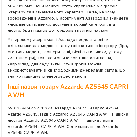
вимкненому. Вони можуть стати справжньою окрасою
інтер'єру та визначити його характер. Це те, на чому
зосереджені в Azzardo. В асортименті Аззардо ви знайдете
унікальні світильники, доступні в кожній категорії, від
люстр, бра і підвісів до торшерів і настільних ламп.
У широкому асортименті Аззардо представлені як
світильники для модного та функціонального інтер'єру (бра,
стельові моделі, торшери та підвісні світильники, у тому
числі люстри), так і довговічне зовнішнє освітлення,
наприклад, для саду. Більшість виробів можна
використовувати зі світлодіодними джерелами світла, що
значно підвищує їх енергоефективність.
Інші назви товару Azzardo AZ5645 CAPRI
A WH
5901238456452. 11378. Аззардо AZ5645. Азардо AZ5645.
Azardo AZ5645. Підвіс Azzardo AZ5645 CAPRI A WH. Підвісна
люстра Azzardo AZ5645 CAPRI A WH. Підвісна лампа
Azzardo AZ5645 CAPRI A WH. Світильник підвіс Azzardo
AZ5645 CAPRI A WH.