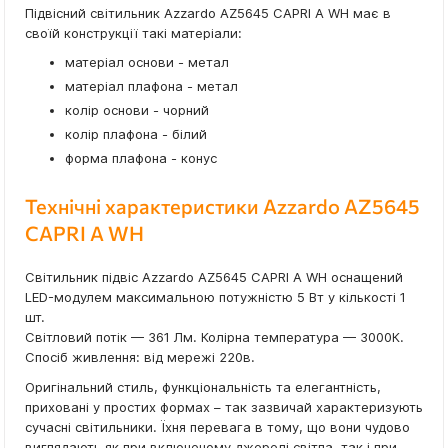
Підвісний світильник Azzardo AZ5645 CAPRI A WH має в
своїй конструкції такі матеріали:
матеріал основи - метал
матеріал плафона - метал
колір основи - чорний
колір плафона - білий
форма плафона - конус
Технічні характеристики Azzardo AZ5645
CAPRI A WH
Світильник підвіс Azzardo AZ5645 CAPRI A WH оснащений
LED-модулем максимальною потужністю 5 Вт у кількості 1
шт.
Світловий потік — 361 Лм. Колірна температура — 3000К.
Спосіб живлення: від мережі 220в.
Оригінальний стиль, функціональність та елегантність,
приховані у простих формах – так зазвичай характеризують
сучасні світильники. Їхня перевага в тому, що вони чудово
виглядають як при включеному джерелі світла, так і при