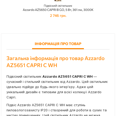
Підвісний світильник
Azzardo AZ5650 CAPRI B GO, 5 Вт, 361 лм, 3000К
2 746 грн.
ІНФОРМАЦІЯ ПРО ТОВАР
Загальна інформація про товар Azzardo
AZ5651 CAPRI C WH
Підвісний світильник
Azzardo AZ5651 CAPRI C WH
—
сучасний і стильний світильник від Azzardo. Цей світильник
ідеально підійде до будь-якого інтер'єру. Адже цей
унікальний дизайн є типовим для всієї колекції Azzardo
Capri.
Підвіс Azzardo AZ5651 CAPRI C WH має ступінь
пиловологозахисту IP20 і створений для роботи в сухих та
чистих приміщеннях. Цей світильник Azzardo не можна