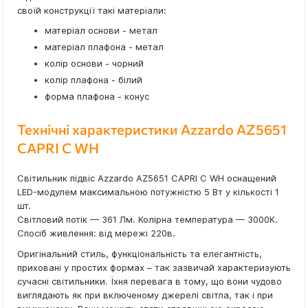
своїй конструкції такі матеріали:
матеріал основи - метал
матеріал плафона - метал
колір основи - чорний
колір плафона - білий
форма плафона - конус
Технічні характеристики Azzardo AZ5651
CAPRI C WH
Світильник підвіс Azzardo AZ5651 CAPRI C WH оснащений
LED-модулем максимальною потужністю 5 Вт у кількості 1
шт.
Світловий потік — 361 Лм. Колірна температура — 3000К.
Спосіб живлення: від мережі 220в.
Оригінальний стиль, функціональність та елегантність,
приховані у простих формах – так зазвичай характеризують
сучасні світильники. Їхня перевага в тому, що вони чудово
виглядають як при включеному джерелі світла, так і при