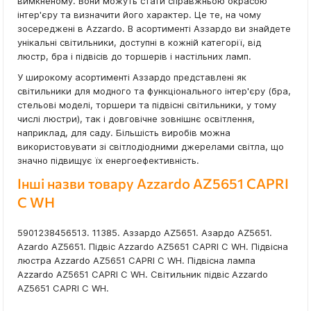
вимкненому. Вони можуть стати справжньою окрасою
інтер'єру та визначити його характер. Це те, на чому
зосереджені в Azzardo. В асортименті Аззардо ви знайдете
унікальні світильники, доступні в кожній категорії, від
люстр, бра і підвісів до торшерів і настільних ламп.
У широкому асортименті Аззардо представлені як
світильники для модного та функціонального інтер'єру (бра,
стельові моделі, торшери та підвісні світильники, у тому
числі люстри), так і довговічне зовнішнє освітлення,
наприклад, для саду. Більшість виробів можна
використовувати зі світлодіодними джерелами світла, що
значно підвищує їх енергоефективність.
Інші назви товару Azzardo AZ5651 CAPRI
C WH
5901238456513. 11385. Аззардо AZ5651. Азардо AZ5651.
Azardo AZ5651. Підвіс Azzardo AZ5651 CAPRI C WH. Підвісна
люстра Azzardo AZ5651 CAPRI C WH. Підвісна лампа
Azzardo AZ5651 CAPRI C WH. Світильник підвіс Azzardo
AZ5651 CAPRI C WH.