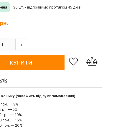
ення
36 шт. - відправимо протягом 45 днів
рн.
+
КУПИТИ
клік
 кошику (залежить від суми замовлення):
 грн. — 3%
 грн. — 5%
0 грн. — 10%
0 грн. — 15%
0 грн. — 20%