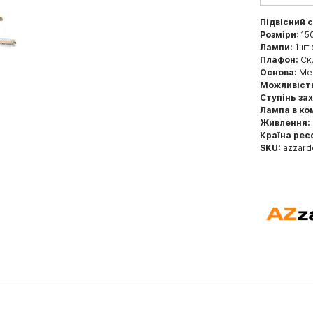
Підвісний 
Розміри
: 15
Лампи:
1шт 
Плафон:
Ск
Основа:
Мет
Можливіст
Ступінь за
Лампа в ко
Живлення:
Країна реє
SKU:
azzard