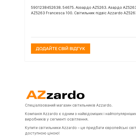
5901238452638. 54675. Аззардо AZ5263. Азардо AZ5263.
AZ5263 Francesca 100. Світильник підвіс Azzardo AZ526
ДОДАЙТЕ СВІЙ ВІДГУК
Спеціалізований магазин світильників Azzardo.
Компанія Azzardo є одним з найвідоміших і найпопулярніши
виробників у сегменті освітлення.
Купити світильники Azzardo – це придбати європейські сві
доступною ціною!