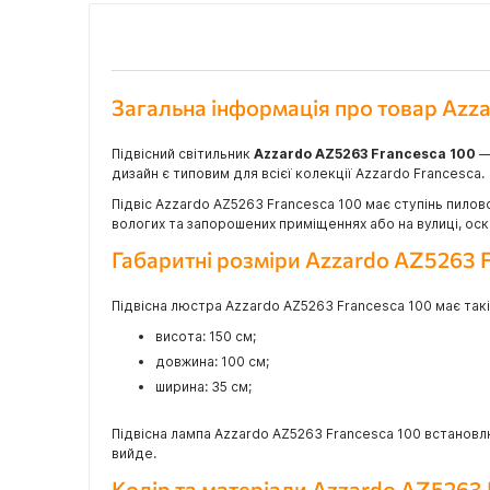
Загальна інформація про товар Azz
Підвісний світильник
Azzardo AZ5263 Francesca 100
—
дизайн є типовим для всієї колекції Azzardo Francesca.
Підвіс Azzardo AZ5263 Francesca 100 має ступінь пилов
вологих та запорошених приміщеннях або на вулиці, оск
Габаритні розміри Azzardo AZ5263 
Підвісна люстра Azzardo AZ5263 Francesca 100 має такі
висота: 150 см;
довжина: 100 см;
ширина: 35 см;
Підвісна лампа Azzardo AZ5263 Francesca 100 встановл
вийде.
Колір та матеріали Azzardo AZ5263 