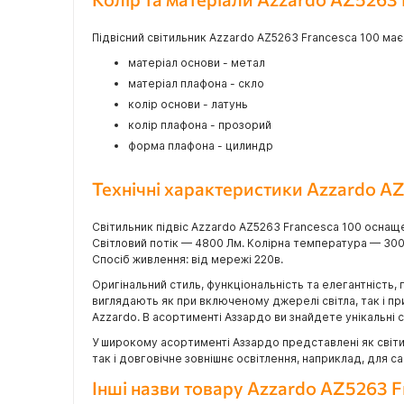
Підвісний світильник Azzardo AZ5263 Francesca 100 має 
матеріал основи - метал
матеріал плафона - скло
колір основи - латунь
колір плафона - прозорий
форма плафона - цилиндр
Технічні характеристики Azzardo A
Світильник підвіс Azzardo AZ5263 Francesca 100 оснащ
Світловий потік — 4800 Лм. Колірна температура — 30
Спосіб живлення: від мережі 220в.
Оригінальний стиль, функціональність та елегантність, 
виглядають як при включеному джерелі світла, так і п
Azzardo. В асортименті Аззардо ви знайдете унікальні сві
У широкому асортименті Аззардо представлені як світил
так і довговічне зовнішнє освітлення, наприклад, для 
Інші назви товару Azzardo AZ5263 F