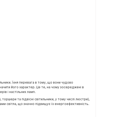
льники. Їхня перевага в тому, що вони чудово
ачити його характер. Це те, на чому зосереджені в
ерів і настільних ламп.
торшери та підвісні світильники, у тому числі люстри),
ами світла, що значно підвищує їх енергоефективність.