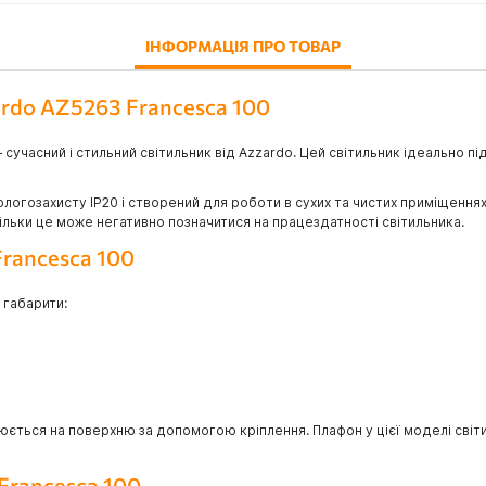
ІНФОРМАЦІЯ ПРО ТОВАР
ardo AZ5263 Francesca 100
 сучасний і стильний світильник від Azzardo. Цей світильник ідеально п
ологозахисту IP20 і створений для роботи в сухих та чистих приміщення
ільки це може негативно позначитися на працездатності світильника.
Francesca 100
 габарити:
юється на поверхню за допомогою кріплення. Плафон у цієї моделі світ
Francesca 100