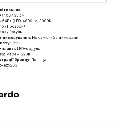
світильник
0 / 100 / 35 см
x 64Вт (LED, 4800лм, 3000K)
ло / Прозорий
ал / Латунь
ь димерування:
Не сумісний з димерами
хисту:
IP20
мплекті:
LED-модуль
від мережі 220в
страції бренду:
Польща
o-az5263