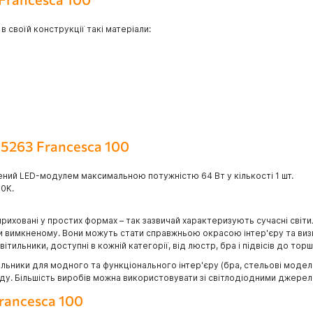
в своїй конструкції такі матеріали:
Z5263 Francesca 100
ений LED-модулем максимальною потужністю 64 Вт у кількості 1 шт.
00K.
приховані у простих формах – так зазвичай характеризують сучасні світи
ри вимкненому. Вони можуть стати справжньою окрасою інтер'єру та визн
тильники, доступні в кожній категорії, від люстр, бра і підвісів до торш
ьники для модного та функціонального інтер'єру (бра, стельові моделі, 
саду. Більшість виробів можна використовувати зі світлодіодними джерел
rancesca 100