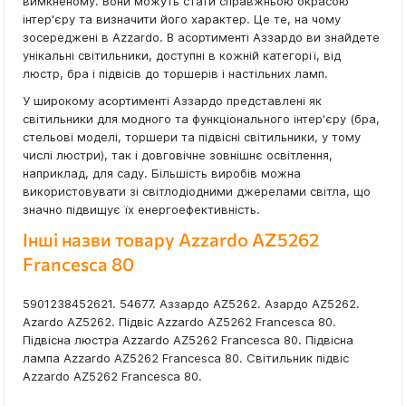
вимкненому. Вони можуть стати справжньою окрасою
інтер'єру та визначити його характер. Це те, на чому
зосереджені в Azzardo. В асортименті Аззардо ви знайдете
унікальні світильники, доступні в кожній категорії, від
люстр, бра і підвісів до торшерів і настільних ламп.
У широкому асортименті Аззардо представлені як
світильники для модного та функціонального інтер'єру (бра,
стельові моделі, торшери та підвісні світильники, у тому
числі люстри), так і довговічне зовнішнє освітлення,
наприклад, для саду. Більшість виробів можна
використовувати зі світлодіодними джерелами світла, що
значно підвищує їх енергоефективність.
Інші назви товару Azzardo AZ5262
Francesca 80
5901238452621. 54677. Аззардо AZ5262. Азардо AZ5262.
Azardo AZ5262. Підвіс Azzardo AZ5262 Francesca 80.
Підвісна люстра Azzardo AZ5262 Francesca 80. Підвісна
лампа Azzardo AZ5262 Francesca 80. Світильник підвіс
Azzardo AZ5262 Francesca 80.