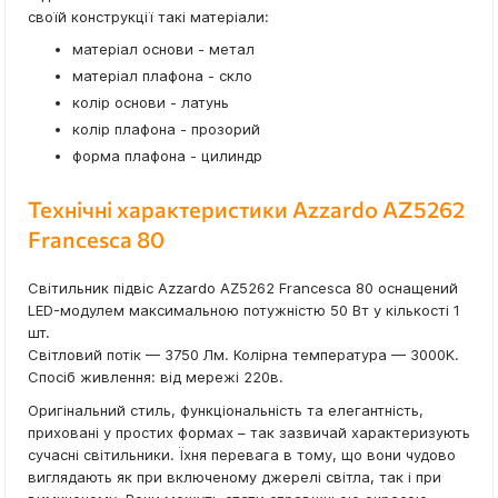
своїй конструкції такі матеріали:
матеріал основи - метал
матеріал плафона - скло
колір основи - латунь
колір плафона - прозорий
форма плафона - цилиндр
Технічні характеристики Azzardo AZ5262
Francesca 80
Світильник підвіс Azzardo AZ5262 Francesca 80 оснащений
LED-модулем максимальною потужністю 50 Вт у кількості 1
шт.
Світловий потік — 3750 Лм. Колірна температура — 3000K.
Спосіб живлення: від мережі 220в.
Оригінальний стиль, функціональність та елегантність,
приховані у простих формах – так зазвичай характеризують
сучасні світильники. Їхня перевага в тому, що вони чудово
виглядають як при включеному джерелі світла, так і при