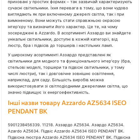
приховані у простих формах – так зазвичай характеризують
сучасні світильники. Їхня перевага в тому, що вони чудово
виглядають як при включеному джерелі світла, так і при
вимкненому. Вони можуть стати справжньою окрасою
інтер'єру та визначити його характер. Це те, на чому
зосереджені в Azzardo. В асортименті Аззардо ви знайдете
унікальні світильники, доступні в кожній категорії, від
люстр, бра і підвісів до торшерів і настільних ламп.
У широкому асортименті Аззардо представлені як
світильники для модного та функціонального інтер'єру (бра,
стельові моделі, торшери та підвісні світильники, у тому
числі люстри), так і довговічне зовнішнє освітлення,
наприклад, для саду. Більшість виробів можна
використовувати зі світлодіодними джерелами світла, що
значно підвищує їх енергоефективність.
Інші назви товару Azzardo AZ5634 ISEO
PENDANT BK
5901238456339. 11218. Аззардо AZ5634. Азардо AZ5634.
Azardo AZ5634. Підвіс Azzardo AZ5634 ISEO PENDANT BK.
Підвісна люстра Azzardo AZ5634 ISEO PENDANT BK. Підвісна