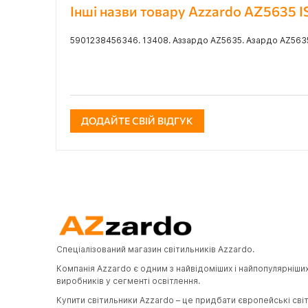
Інші назви товару Azzardo AZ5635 
5901238456346. 13408. Аззардо AZ5635. Азардо AZ5635
ДОДАЙТЕ СВІЙ ВІДГУК
Спеціалізований магазин світильників Azzardo.
Компанія Azzardo є одним з найвідоміших і найпопулярніши
виробників у сегменті освітлення.
Купити світильники Azzardo – це придбати європейські сві