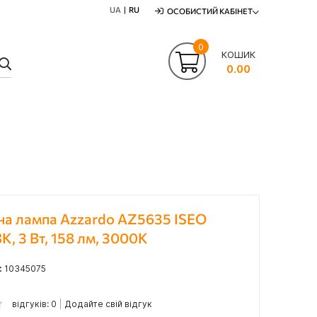
UA
RU
ОСОБИСТИЙ КАБІНЕТ
0
КОШИК
ПОШУК
0.00
на лампа Azzardo AZ5635 ISEO
K, 3 Вт, 158 лм, 3000К
:
10345075
відгуків: 0
Додайте свій відгук