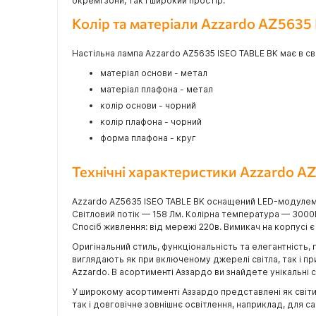
окремі зони, так і широкий простір.
Колір та матеріали Azzardo AZ5635
Настільна лампа Azzardo AZ5635 ISEO TABLE BK має в сво
матеріал основи - метал
матеріал плафона - метал
колір основи - чорний
колір плафона - чорний
форма плафона - круг
Технічні характеристики Azzardo A
Azzardo AZ5635 ISEO TABLE BK оснащений LED-модулем 
Світловий потік — 158 Лм. Колірна температура — 3000
Спосіб живлення: від мережі 220в. Вимикач на корпусі 
Оригінальний стиль, функціональність та елегантність, 
виглядають як при включеному джерелі світла, так і п
Azzardo. В асортименті Аззардо ви знайдете унікальні сві
У широкому асортименті Аззардо представлені як світил
так і довговічне зовнішнє освітлення, наприклад, для 