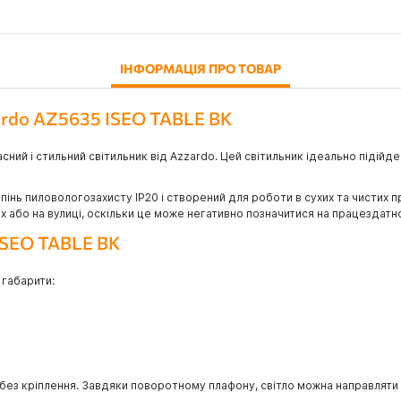
ІНФОРМАЦІЯ ПРО ТОВАР
ardo AZ5635 ISEO TABLE BK
сний і стильний світильник від Azzardo. Цей світильник ідеально підійд
інь пиловологозахисту IP20 і створений для роботи в сухих та чистих 
або на вулиці, оскільки це може негативно позначитися на працездатно
ISEO TABLE BK
 габарити:
без кріплення. Завдяки поворотному плафону, світло можна направляти