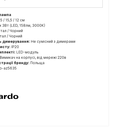
 лампа
,5 / 15,5 / 12 см
x 3Вт (LED, 158лм, 3000К)
тал / Чорний
ал / Чорний
ь димерування:
Не сумісний з димерами
хисту:
IP20
мплекті:
LED-модуль
Вимикач на корпусі, від мережі 220в
страції бренду:
Польща
o-az5635