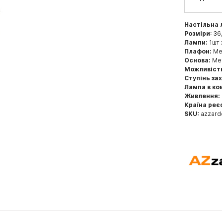
Настільна
Розміри
: 36
Лампи:
1шт 
Плафон:
Ме
Основа:
Мет
Можливіст
Ступінь за
Лампа в ко
Живлення:
Країна реє
SKU:
azzard