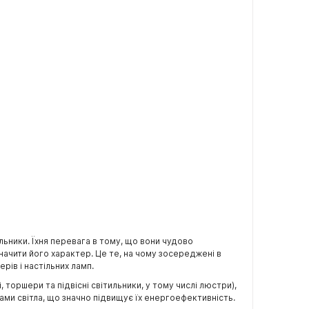
льники. Їхня перевага в тому, що вони чудово
ачити його характер. Це те, на чому зосереджені в
ерів і настільних ламп.
торшери та підвісні світильники, у тому числі люстри),
ами світла, що значно підвищує їх енергоефективність.