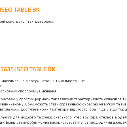
 ISEO TABLE BK
їй конструкції такі матеріали:
Z5635 ISEO TABLE BK
максимальною потужністю 3 Вт у кількості 1 шт.
К.
є основним способом увімкнення.
приховані у простих формах – так зазвичай характеризують сучасні світи
ри вимкненому. Вони можуть стати справжньою окрасою інтер'єру та визн
тильники, доступні в кожній категорії, від люстр, бра і підвісів до торш
ьники для модного та функціонального інтер'єру (бра, стельові моделі, 
саду. Більшість виробів можна використовувати зі світлодіодними джерел