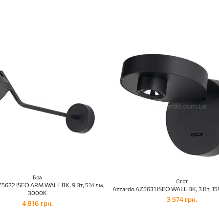
Бра
Спот
5632 ISEO ARM WALL BK, 9 Вт, 514 лм,
Azzardo AZ5631 ISEO WALL BK, 3 Вт, 1
3000К
3 574 грн.
4 816 грн.