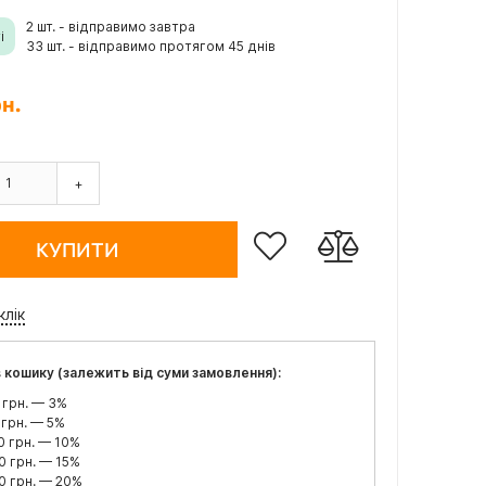
2 шт. - відправимо завтра
і
33 шт. - відправимо протягом 45 днів
рн.
+
КУПИТИ
клік
 кошику (залежить від суми замовлення):
 грн. — 3%
 грн. — 5%
0 грн. — 10%
0 грн. — 15%
0 грн. — 20%