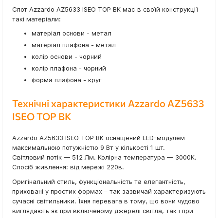
Спот Azzardo AZ5633 ISEO TOP BK має в своїй конструкції
такі матеріали:
матеріал основи - метал
матеріал плафона - метал
колір основи - чорний
колір плафона - чорний
форма плафона - круг
Технічні характеристики Azzardo AZ5633
ISEO TOP BK
Azzardo AZ5633 ISEO TOP BK оснащений LED-модулем
максимальною потужністю 9 Вт у кількості 1 шт.
Світловий потік — 512 Лм. Колірна температура — 3000К.
Спосіб живлення: від мережі 220в.
Оригінальний стиль, функціональність та елегантність,
приховані у простих формах – так зазвичай характеризують
сучасні світильники. Їхня перевага в тому, що вони чудово
виглядають як при включеному джерелі світла, так і при