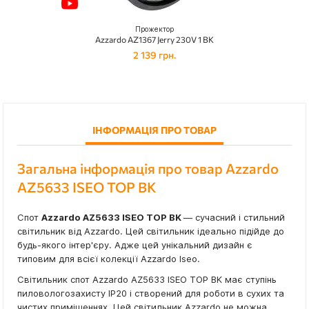
Прожектор
Azzardo AZ1367 Jerry 230V 1 BK
2 139 грн.
ІНФОРМАЦІЯ ПРО ТОВАР
Загальна інформація про товар Azzardo
AZ5633 ISEO TOP BK
Спот
Azzardo AZ5633 ISEO TOP BK
— сучасний і стильний
світильник від Azzardo. Цей світильник ідеально підійде до
будь-якого інтер'єру. Адже цей унікальний дизайн є
типовим для всієї колекції Azzardo Iseo.
Світильник спот Azzardo AZ5633 ISEO TOP BK має ступінь
пиловологозахисту IP20 і створений для роботи в сухих та
чистих приміщеннях. Цей світильник Azzardo не можна