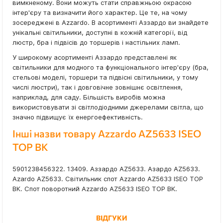
вимкненому. Вони можуть стати справжньою окрасою
інтер'єру та визначити його характер. Це те, на чому
зосереджені в Azzardo. В асортименті Аззардо ви знайдете
унікальні світильники, доступні в кожній категорії, від
люстр, бра і підвісів до торшерів і настільних ламп.
У широкому асортименті Аззардо представлені як
світильники для модного та функціонального інтер'єру (бра,
стельові моделі, торшери та підвісні світильники, у тому
числі люстри), так і довговічне зовнішнє освітлення,
наприклад, для саду. Більшість виробів можна
використовувати зі світлодіодними джерелами світла, що
значно підвищує їх енергоефективність.
Інші назви товару Azzardo AZ5633 ISEO
TOP BK
5901238456322. 13409. Аззардо AZ5633. Азардо AZ5633.
Azardo AZ5633. Світильник спот Azzardo AZ5633 ISEO TOP
BK. Спот поворотний Azzardo AZ5633 ISEO TOP BK.
ВІДГУКИ