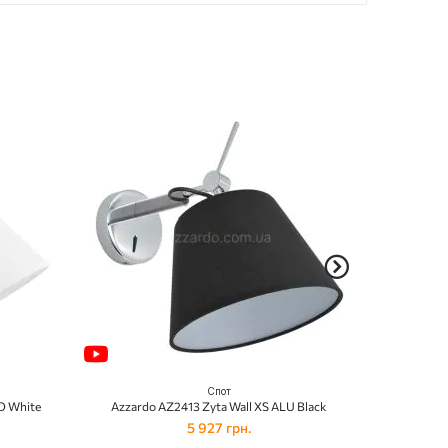
Спот
O White
Azzardo AZ2413 Zyta Wall XS ALU Black
Azzard
5 927 грн.