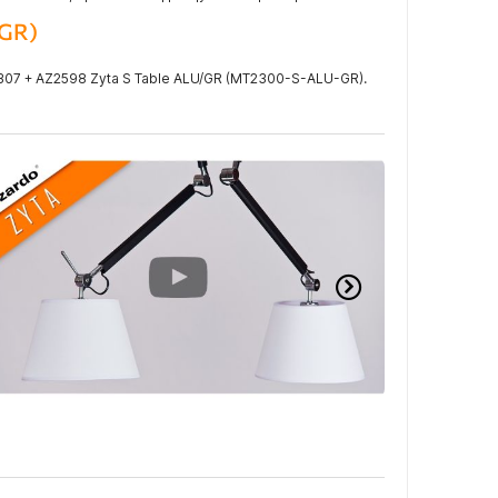
-GR)
07 + AZ2598 Zyta S Table ALU/GR (MT2300-S-ALU-GR).