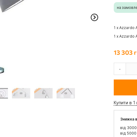
на замовл
1 x Azzardo
1 x Azzardo
13 303 г
-
Купити в 1 
Знижка в
від 3000
від 5000