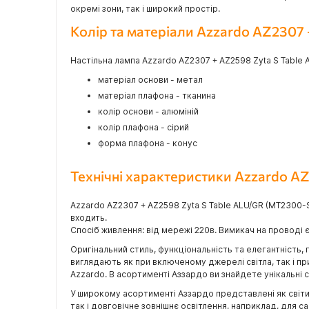
окремі зони, так і широкий простір.
Колір та матеріали Azzardo AZ230
Настільна лампа Azzardo AZ2307 + AZ2598 Zyta S Table A
матеріал основи - метал
матеріал плафона - тканина
колір основи - алюміній
колір плафона - сірий
форма плафона - конус
Технічні характеристики Azzardo 
Azzardo AZ2307 + AZ2598 Zyta S Table ALU/GR (MT2300-
входить.
Спосіб живлення: від мережі 220в. Вимикач на проводі
Оригінальний стиль, функціональність та елегантність, 
виглядають як при включеному джерелі світла, так і п
Azzardo. В асортименті Аззардо ви знайдете унікальні сві
У широкому асортименті Аззардо представлені як світил
так і довговічне зовнішнє освітлення, наприклад, для 