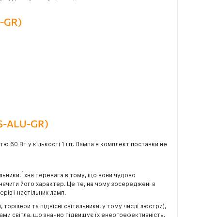
U-GR)
-S-ALU-GR)
 60 Вт у кількості 1 шт. Лампа в комплект поставки не
льники. Їхня перевага в тому, що вони чудово
ачити його характер. Це те, на чому зосереджені в
ерів і настільних ламп.
торшери та підвісні світильники, у тому числі люстри),
ами світла, що значно підвищує їх енергоефективність.