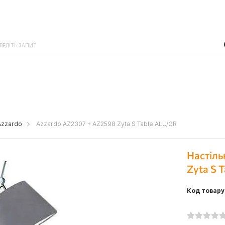
Azzardo
Azzardo AZ2307 + AZ2598 Zyta S Table ALU/GR
Настіль
Zyta S 
Код товару