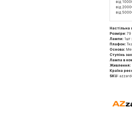
від 1000
від 2000
від 5000
Настільна
Розміри
: 79
Лампи:
1шт 
Плафон:
Тка
Основа:
Мет
Ступінь за
Лампа в ко
Живлення:
Країна реє
SKU:
azzard