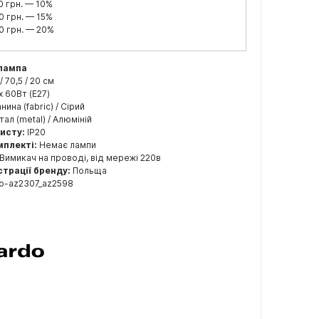
0 грн. — 10%
0 грн. — 15%
0 грн. — 20%
 лампа
 / 70,5 / 20 см
x 60Вт (E27)
нина (fabric) / Сірий
ал (metal) / Алюміній
хисту:
IP20
мплекті:
Немає лампи
Вимикач на проводі, від мережі 220в
страції бренду:
Польща
o-az2307_az2598