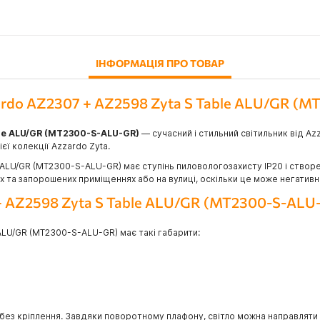
ІНФОРМАЦІЯ ПРО ТОВАР
zardo AZ2307 + AZ2598 Zyta S Table ALU/GR (
ble ALU/GR (MT2300-S-ALU-GR)
— сучасний і стильний світильник від Az
єї колекції Azzardo Zyta.
 ALU/GR (MT2300-S-ALU-GR) має ступінь пиловологозахисту IP20 і створе
 та запорошених приміщеннях або на вулиці, оскільки це може негативн
 + AZ2598 Zyta S Table ALU/GR (MT2300-S-ALU
ALU/GR (MT2300-S-ALU-GR) має такі габарити:
без кріплення. Завдяки поворотному плафону, світло можна направляти