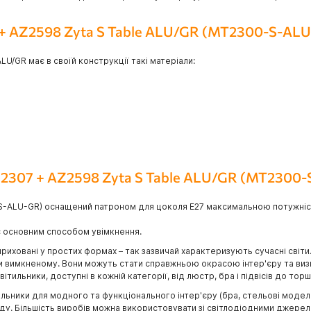
7 + AZ2598 Zyta S Table ALU/GR (MT2300-S-AL
LU/GR має в своїй конструкції такі матеріали:
AZ2307 + AZ2598 Zyta S Table ALU/GR (MT2300
S-ALU-GR) оснащений патроном для цоколя E27 максимальною потужністю
 є основним способом увімкнення.
приховані у простих формах – так зазвичай характеризують сучасні світи
ри вимкненому. Вони можуть стати справжньою окрасою інтер'єру та визн
тильники, доступні в кожній категорії, від люстр, бра і підвісів до торш
ьники для модного та функціонального інтер'єру (бра, стельові моделі, 
саду. Більшість виробів можна використовувати зі світлодіодними джерел