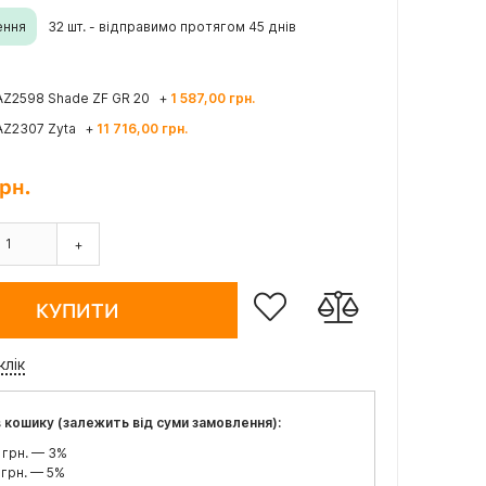
ення
32 шт. - відправимо протягом 45 днів
 AZ2598 Shade ZF GR 20
+
1 587,00 грн.
 AZ2307 Zyta
+
11 716,00 грн.
рн.
+
КУПИТИ
клік
 кошику (залежить від суми замовлення):
 грн. — 3%
 грн. — 5%