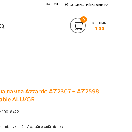
UA
RU
ОСОБИСТИЙ КАБІНЕТ
0
КОШИК
ПОШУК
0.00
на лампа Azzardo AZ2307 + AZ2598
Table ALU/GR
:
10018422
відгуків: 0
Додайте свій відгук