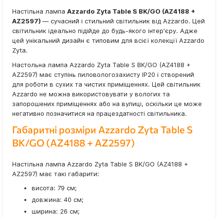
Настільна лампа
Azzardo Zyta Table S BK/GO (AZ4188 +
AZ2597)
— сучасний і стильний світильник від Azzardo. Цей
світильник ідеально підійде до будь-якого інтер'єру. Адже
цей унікальний дизайн є типовим для всієї колекції Azzardo
Zyta.
Настольна лампа Azzardo Zyta Table S BK/GO (AZ4188 +
AZ2597) має ступінь пиловологозахисту IP20 і створений
для роботи в сухих та чистих приміщеннях. Цей світильник
Azzardo не можна використовувати у вологих та
запорошених приміщеннях або на вулиці, оскільки це може
негативно позначитися на працездатності світильника.
Габаритні розміри Azzardo Zyta Table S
BK/GO (AZ4188 + AZ2597)
Настільна лампа Azzardo Zyta Table S BK/GO (AZ4188 +
AZ2597) має такі габарити:
висота: 79 см;
довжина: 40 см;
ширина: 26 см;