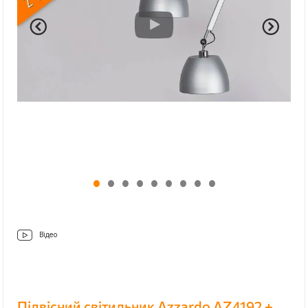
Відео
Підвісний світильник Azzardo AZ4192 +