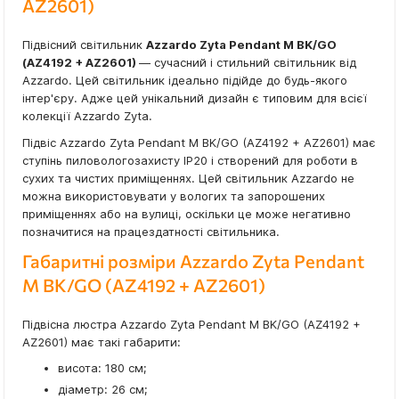
AZ2601)
Підвісний світильник
Azzardo Zyta Pendant M BK/GO
(AZ4192 + AZ2601)
— сучасний і стильний світильник від
Azzardo. Цей світильник ідеально підійде до будь-якого
інтер'єру. Адже цей унікальний дизайн є типовим для всієї
колекції Azzardo Zyta.
Підвіс Azzardo Zyta Pendant M BK/GO (AZ4192 + AZ2601) має
ступінь пиловологозахисту IP20 і створений для роботи в
сухих та чистих приміщеннях. Цей світильник Azzardo не
можна використовувати у вологих та запорошених
приміщеннях або на вулиці, оскільки це може негативно
позначитися на працездатності світильника.
Габаритні розміри Azzardo Zyta Pendant
M BK/GO (AZ4192 + AZ2601)
Підвісна люстра Azzardo Zyta Pendant M BK/GO (AZ4192 +
AZ2601) має такі габарити:
висота: 180 см;
діаметр: 26 см;