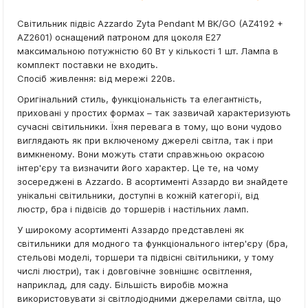
Світильник підвіс Azzardo Zyta Pendant M BK/GO (AZ4192 +
AZ2601) оснащений патроном для цоколя E27
максимальною потужністю 60 Вт у кількості 1 шт. Лампа в
комплект поставки не входить.
Спосіб живлення: від мережі 220в.
Оригінальний стиль, функціональність та елегантність,
приховані у простих формах – так зазвичай характеризують
сучасні світильники. Їхня перевага в тому, що вони чудово
виглядають як при включеному джерелі світла, так і при
вимкненому. Вони можуть стати справжньою окрасою
інтер'єру та визначити його характер. Це те, на чому
зосереджені в Azzardo. В асортименті Аззардо ви знайдете
унікальні світильники, доступні в кожній категорії, від
люстр, бра і підвісів до торшерів і настільних ламп.
У широкому асортименті Аззардо представлені як
світильники для модного та функціонального інтер'єру (бра,
стельові моделі, торшери та підвісні світильники, у тому
числі люстри), так і довговічне зовнішнє освітлення,
наприклад, для саду. Більшість виробів можна
використовувати зі світлодіодними джерелами світла, що