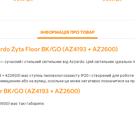
ІНФОРМАЦІЯ ПРО ТОВАР
ardo Zyta Floor BK/GO (AZ4193 + AZ2600)
— сучасний і стильний світильник від Azzardo. Цей світильник ідеально 
3 + AZ2600) має ступінь пиловологозахисту IP20 і створений для роботи 
иміщеннях або на вулиці, оскільки це може негативно позначитися на пр
oor BK/GO (AZ4193 + AZ2600)
600) має такі габарити: