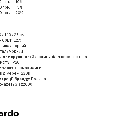
0 грн. — 10%
0 грн. — 15%
0 грн. — 20%
0 / 143 / 26 см
x 60Вт (E27)
нина / Чорний
ал / Чорний
ь димерування:
Залежить від джерела світла
хисту:
IP20
мплекті:
Немає лампи
від мережі 220в
страції бренду:
Польща
o-az4193_az2600