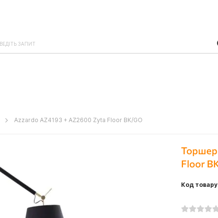
o
Azzardo AZ4193 + AZ2600 Zyta Floor BK/GO
Торшер 
Floor B
Код товару