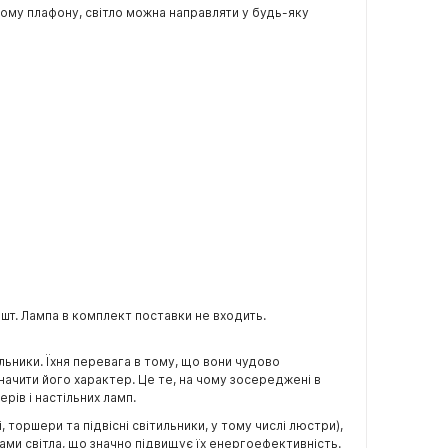
ому плафону, світло можна направляти у будь-яку
шт. Лампа в комплект поставки не входить.
льники. Їхня перевага в тому, що вони чудово
ачити його характер. Це те, на чому зосереджені в
ерів і настільних ламп.
торшери та підвісні світильники, у тому числі люстри),
ами світла, що значно підвищує їх енергоефективність.