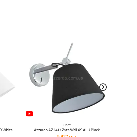
Спот
O White
Azzardo AZ2413 Zyta Wall XS ALU Black
Azzard
5 927 грн.