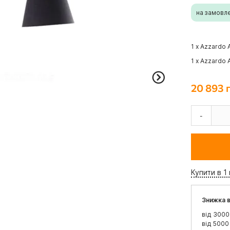
на замовл
1 x Azzardo
1 x Azzardo
20 893 
-
Купити в 1 
Знижка в
від 3000
від 5000