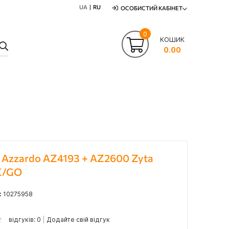
UA
RU
ОСОБИСТИЙ КАБІНЕТ
0
КОШИК
ПОШУК
0.00
Azzardo AZ4193 + AZ2600 Zyta
K/GO
:
10275958
відгуків: 0
Додайте свій відгук