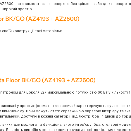
 AZ2600) встановлюється на поверхню без кріплення. Завдяки поворотн
і широкий простір.
oor BK/GO (AZ4193 + AZ2600)
своїй конструкції такі матеріали:
yta Floor BK/GO (AZ4193 + AZ2600)
 патроном для цоколя E27 максимальною потужністю 60 Вт у кількості 1 
приховані у простих формах – так зазвичай характеризують сучасні світи
ри вимкненому. Вони можуть стати справжньою окрасою інтер'єру та визн
тильники, доступні в кожній категорії, від люстр, бра і підвісів до торш
ьники для модного та функціонального інтер'єру (бра, стельові моделі, 
саду. Більшість виробів можна використовувати зі світлодіодними джерел