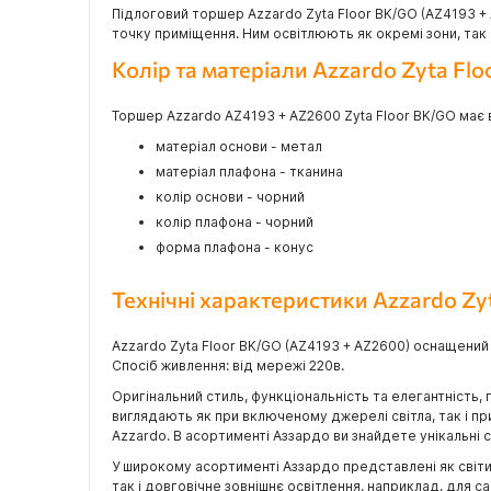
Підлоговий торшер Azzardo Zyta Floor BK/GO (AZ4193 +
точку приміщення. Ним освітлюють як окремі зони, так 
Колір та матеріали Azzardo Zyta Fl
Торшер Azzardo AZ4193 + AZ2600 Zyta Floor BK/GO має в 
матеріал основи - метал
матеріал плафона - тканина
колір основи - чорний
колір плафона - чорний
форма плафона - конус
Технічні характеристики Azzardo Z
Azzardo Zyta Floor BK/GO (AZ4193 + AZ2600) оснащений
Спосіб живлення: від мережі 220в.
Оригінальний стиль, функціональність та елегантність, 
виглядають як при включеному джерелі світла, так і п
Azzardo. В асортименті Аззардо ви знайдете унікальні сві
У широкому асортименті Аззардо представлені як світил
так і довговічне зовнішнє освітлення, наприклад, для 