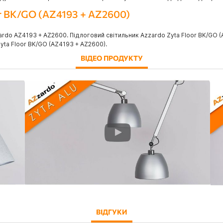
or BK/GO (AZ4193 + AZ2600)
do AZ4193 + AZ2600. Підлоговий світильник Azzardo Zyta Floor BK/GO (A
ta Floor BK/GO (AZ4193 + AZ2600).
ВІДЕО ПРОДУКТУ
ВІДГУКИ