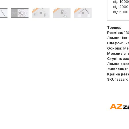
від 1000
від 2000
від 5000
Торшер
Розміри
: 13
Лампи:
1шт 
Плафон:
Тка
Основа:
Мет
Можливіст
Ступінь за
Лампа в ко
Живлення:
Країна реє
SKU:
azzard