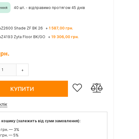
ення
40 шт. - відправимо протягом 45 днів
 AZ2600 Shade ZF BK 26
+
1 587,00 грн.
 AZ4193 Zyta Floor BK/GO
+
19 306,00 грн.
грн.
+
КУПИТИ
клік
 кошику (залежить від суми замовлення):
 грн. — 3%
 грн. — 5%