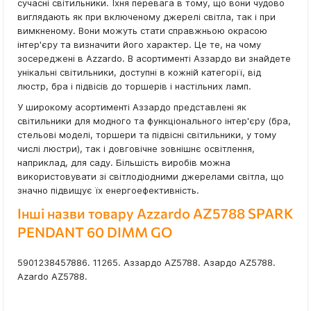
сучасні світильники. Їхня перевага в тому, що вони чудово
виглядають як при включеному джерелі світла, так і при
вимкненому. Вони можуть стати справжньою окрасою
інтер'єру та визначити його характер. Це те, на чому
зосереджені в Azzardo. В асортименті Аззардо ви знайдете
унікальні світильники, доступні в кожній категорії, від
люстр, бра і підвісів до торшерів і настільних ламп.
У широкому асортименті Аззардо представлені як
світильники для модного та функціонального інтер'єру (бра,
стельові моделі, торшери та підвісні світильники, у тому
числі люстри), так і довговічне зовнішнє освітлення,
наприклад, для саду. Більшість виробів можна
використовувати зі світлодіодними джерелами світла, що
значно підвищує їх енергоефективність.
Інші назви товару Azzardo AZ5788 SPARK
PENDANT 60 DIMM GO
5901238457886. 11265. Аззардо AZ5788. Азардо AZ5788.
Azardo AZ5788.