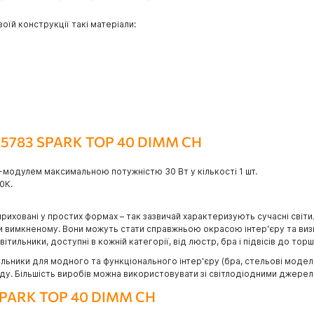
їй конструкції такі матеріали:
AZ5783 SPARK TOP 40 DIMM CH
модулем максимальною потужністю 30 Вт у кількості 1 шт.
0К.
приховані у простих формах – так зазвичай характеризують сучасні світи
ри вимкненому. Вони можуть стати справжньою окрасою інтер'єру та визн
тильники, доступні в кожній категорії, від люстр, бра і підвісів до торш
ьники для модного та функціонального інтер'єру (бра, стельові моделі, 
саду. Більшість виробів можна використовувати зі світлодіодними джерел
 SPARK TOP 40 DIMM CH