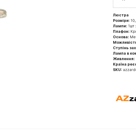
Люстра
Розміри
: 10
Лампи:
1шт 
Плафон:
Кр
Основа:
Мет
Можливіст
Ступінь за
Лампа в ко
Живлення:
Країна реє
SKU:
azzard