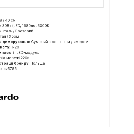
,8 / 40 см
x 30Вт (LED, 1680лм, 3000К)
ишталь / Прозорий
ал / Хром
ь димерування:
Сумісний із зовнішнім димером
хисту:
IP20
мплекті:
LED-модуль
від мережі 220в
страції бренду:
Польща
o-az5783