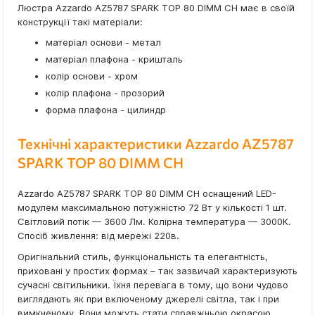
Люстра Azzardo AZ5787 SPARK TOP 80 DIMM CH має в своїй
конструкції такі матеріали:
матеріал основи - метал
матеріал плафона - кришталь
колір основи - хром
колір плафона - прозорий
форма плафона - цилиндр
Технічні характеристики Azzardo AZ5787
SPARK TOP 80 DIMM CH
Azzardo AZ5787 SPARK TOP 80 DIMM CH оснащений LED-
модулем максимальною потужністю 72 Вт у кількості 1 шт.
Світловий потік — 3600 Лм. Колірна температура — 3000К.
Спосіб живлення: від мережі 220в.
Оригінальний стиль, функціональність та елегантність,
приховані у простих формах – так зазвичай характеризують
сучасні світильники. Їхня перевага в тому, що вони чудово
виглядають як при включеному джерелі світла, так і при
вимкненому. Вони можуть стати справжньою окрасою