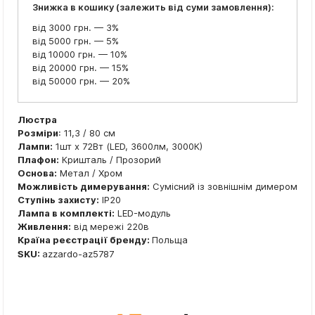
Знижка в кошику (залежить від суми замовлення):
від 3000 грн. — 3%
від 5000 грн. — 5%
від 10000 грн. — 10%
від 20000 грн. — 15%
від 50000 грн. — 20%
Люстра
Розміри
: 11,3 / 80 см
Лампи:
1шт x 72Вт (LED, 3600лм, 3000К)
Плафон:
Кришталь / Прозорий
Основа:
Метал / Хром
Можливість димерування:
Сумісний із зовнішнім димером
Ступінь захисту:
IP20
Лампа в комплекті:
LED-модуль
Живлення:
від мережі 220в
Країна реєстрації бренду:
Польща
SKU:
azzardo-az5787