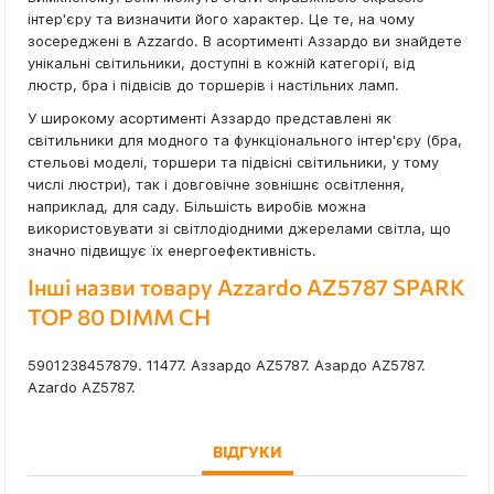
інтер'єру та визначити його характер. Це те, на чому
зосереджені в Azzardo. В асортименті Аззардо ви знайдете
унікальні світильники, доступні в кожній категорії, від
люстр, бра і підвісів до торшерів і настільних ламп.
У широкому асортименті Аззардо представлені як
світильники для модного та функціонального інтер'єру (бра,
стельові моделі, торшери та підвісні світильники, у тому
числі люстри), так і довговічне зовнішнє освітлення,
наприклад, для саду. Більшість виробів можна
використовувати зі світлодіодними джерелами світла, що
значно підвищує їх енергоефективність.
Інші назви товару Azzardo AZ5787 SPARK
TOP 80 DIMM CH
5901238457879. 11477. Аззардо AZ5787. Азардо AZ5787.
Azardo AZ5787.
ВІДГУКИ