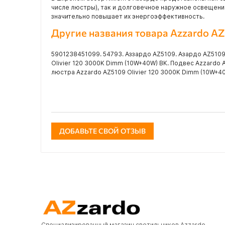
числе люстры), так и долговечное наружное освещени
значительно повышает их энергоэффективность.
Другие названия товара Azzardo A
5901238451099. 54793. Аззардо AZ5109. Азардо AZ5109
Olivier 120 3000K Dimm (10W+40W) BK. Подвес Azzardo 
люстра Azzardo AZ5109 Olivier 120 3000K Dimm (10W+40
ДОБАВЬТЕ СВОЙ ОТЗЫВ
Специализированный магазин светильников Azzardo.