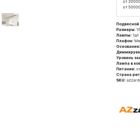
от 20000
от 50000
Подвесной
Размеры
: 1
Лампы:
1шт 
Плафон:
Ме
Основание
Диммируем
Уровень з
Лампа в ко
Питание:
от
Страна рег
SKU:
azzard