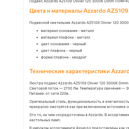
Подвес Azzardo AZ5109 Olivier 120 3000K Dimm (10W+4
Цвета и материалы Azzardo AZ5109
Подвесной светильник Azzardo AZ5109 Olivier 120 300
материал основания - металл
материал плафона - металл
цвет основания - черный
цвет плафона - черный
форма плафона - квадрат
Технические характеристики Azzar
Люстра подвес Azzardo AZ5109 Olivier 120 3000K Dim
Световой поток — 2700 Лм. Температура свечения — 3
Питание: от сети 220в.
Оригинальный стиль, функциональность и элегантность
прекрасно смотрятся как при включенном источнике св
Это то, на чем сосредоточены в Azzardo. В ассортиме
настольных ламп.
В широком ассортименте Аззардо представлены как св