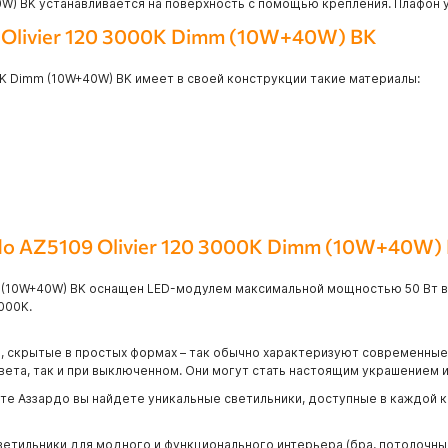
0W) BK устанавливается на поверхность с помощью крепления. Плафон 
 Olivier 120 3000K Dimm (10W+40W) BK
0K Dimm (10W+40W) BK имеет в своей конструкции такие материалы:
do AZ5109 Olivier 120 3000K Dimm (10W+40W)
m (10W+40W) BK оснащен LED-модулем максимальной мощностью 50 Вт в 
000K.
, скрытые в простых формах – так обычно характеризуют современные 
ета, так и при выключенном. Они могут стать настоящим украшением и
нте Аззардо вы найдете уникальные светильники, доступные в каждой к
етильники для модного и функционального интерьера (бра, потолочны