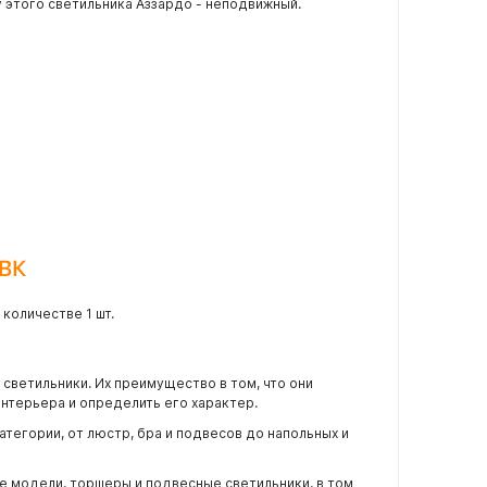
у этого светильника Аззардо - неподвижный.
 BK
количестве 1 шт.
светильники. Их преимущество в том, что они
нтерьера и определить его характер.
атегории, от люстр, бра и подвесов до напольных и
е модели, торшеры и подвесные светильники, в том