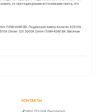
ьзовать со светодиодными источниками света, что
Dimm (10W+40W) BK. Подвесная лампа Azzardo AZ5109
5109 Olivier 120 3000K Dimm (10W+40W) BK. Висячая
КОНТАКТЫ
0800 753 008
(бесплатно)