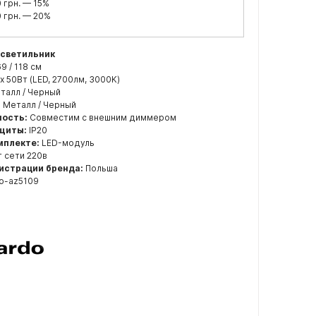
 грн. — 15%
 грн. — 20%
 светильник
69 / 118 см
x 50Вт (LED, 2700лм, 3000K)
талл / Черный
:
Металл / Черный
ость:
Совместим с внешним диммером
ащиты:
IP20
мплекте:
LED-модуль
 сети 220в
истрации бренда:
Польша
o-az5109