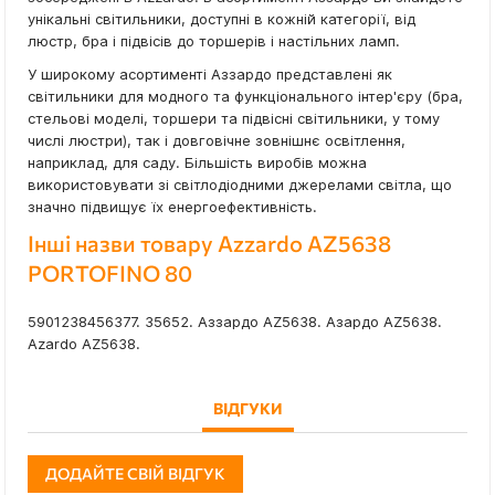
унікальні світильники, доступні в кожній категорії, від
люстр, бра і підвісів до торшерів і настільних ламп.
У широкому асортименті Аззардо представлені як
світильники для модного та функціонального інтер'єру (бра,
стельові моделі, торшери та підвісні світильники, у тому
числі люстри), так і довговічне зовнішнє освітлення,
наприклад, для саду. Більшість виробів можна
використовувати зі світлодіодними джерелами світла, що
значно підвищує їх енергоефективність.
Інші назви товару Azzardo AZ5638
PORTOFINO 80
5901238456377. 35652. Аззардо AZ5638. Азардо AZ5638.
Azardo AZ5638.
ВІДГУКИ
ДОДАЙТЕ СВІЙ ВІДГУК