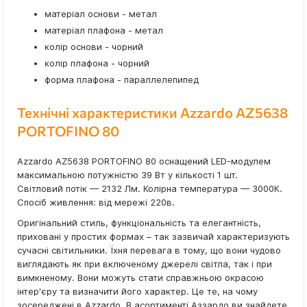
матеріал основи - метал
матеріал плафона - метал
колір основи - чорний
колір плафона - чорний
форма плафона - параллелепипед
Технічні характеристики Azzardo AZ5638
PORTOFINO 80
Azzardo AZ5638 PORTOFINO 80 оснащений LED-модулем
максимальною потужністю 39 Вт у кількості 1 шт.
Світловий потік — 2132 Лм. Колірна температура — 3000К.
Спосіб живлення: від мережі 220в.
Оригінальний стиль, функціональність та елегантність,
приховані у простих формах – так зазвичай характеризують
сучасні світильники. Їхня перевага в тому, що вони чудово
виглядають як при включеному джерелі світла, так і при
вимкненому. Вони можуть стати справжньою окрасою
інтер'єру та визначити його характер. Це те, на чому
зосереджені в Azzardo. В асортименті Аззардо ви знайдете