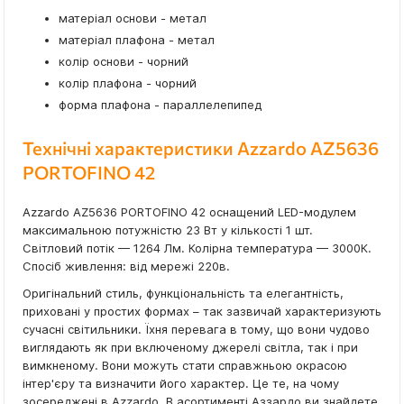
матеріал основи - метал
матеріал плафона - метал
колір основи - чорний
колір плафона - чорний
форма плафона - параллелепипед
Технічні характеристики Azzardo AZ5636
PORTOFINO 42
Azzardo AZ5636 PORTOFINO 42 оснащений LED-модулем
максимальною потужністю 23 Вт у кількості 1 шт.
Світловий потік — 1264 Лм. Колірна температура — 3000К.
Спосіб живлення: від мережі 220в.
Оригінальний стиль, функціональність та елегантність,
приховані у простих формах – так зазвичай характеризують
сучасні світильники. Їхня перевага в тому, що вони чудово
виглядають як при включеному джерелі світла, так і при
вимкненому. Вони можуть стати справжньою окрасою
інтер'єру та визначити його характер. Це те, на чому
зосереджені в Azzardo. В асортименті Аззардо ви знайдете