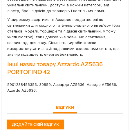
унікальні світильники, доступні в кожній категорії, від
люстр, бра і підвісів до торшерів і настільних ламп.
У широкому асортименті Аззардо представлені як
світильники для модного та функціонального інтер'єру (бра,
стельові моделі, торшери та підвісні світильники, у тому
числі люстри), так і довговічне зовнішнє освітлення,
наприклад, для саду. Більшість виробів можна
використовувати зі світлодіодними джерелами світла, що
значно підвищує їх енергоефективність.
Інші назви товару Azzardo AZ5636
PORTOFINO 42
5901238456353. 30859. Аззардо AZ5636. Азардо AZ5636.
Azardo AZ5636.
ВІДГУКИ
ДОДАЙТЕ СВІЙ ВІДГУК