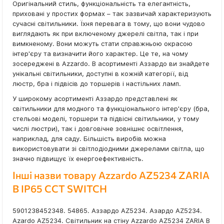
Оригінальний стиль, функціональність та елегантність,
приховані у простих формах – так зазвичай характеризують
сучасні світильники. Їхня перевага в тому, що вони чудово
виглядають як при включеному джерелі світла, так і при
вимкненому. Вони можуть стати справжньою окрасою
інтер'єру та визначити його характер. Це те, на чому
зосереджені в Azzardo. В асортименті Аззардо ви знайдете
унікальні світильники, доступні в кожній категорії, від
люстр, бра і підвісів до торшерів і настільних ламп.
У широкому асортименті Аззардо представлені як
світильники для модного та функціонального інтер'єру (бра,
стельові моделі, торшери та підвісні світильники, у тому
числі люстри), так і довговічне зовнішнє освітлення,
наприклад, для саду. Більшість виробів можна
використовувати зі світлодіодними джерелами світла, що
значно підвищує їх енергоефективність.
Інші назви товару Azzardo AZ5234 ZARIA
B IP65 CCT SWITCH
5901238452348. 54865. Аззардо AZ5234. Азардо AZ5234.
Azardo AZ5234. Світильник на стіну Azzardo AZ5234 ZARIA B