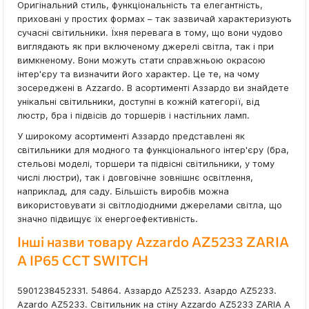
Оригінальний стиль, функціональність та елегантність,
приховані у простих формах – так зазвичай характеризують
сучасні світильники. Їхня перевага в тому, що вони чудово
виглядають як при включеному джерелі світла, так і при
вимкненому. Вони можуть стати справжньою окрасою
інтер'єру та визначити його характер. Це те, на чому
зосереджені в Azzardo. В асортименті Аззардо ви знайдете
унікальні світильники, доступні в кожній категорії, від
люстр, бра і підвісів до торшерів і настільних ламп.
У широкому асортименті Аззардо представлені як
світильники для модного та функціонального інтер'єру (бра,
стельові моделі, торшери та підвісні світильники, у тому
числі люстри), так і довговічне зовнішнє освітлення,
наприклад, для саду. Більшість виробів можна
використовувати зі світлодіодними джерелами світла, що
значно підвищує їх енергоефективність.
Інші назви товару Azzardo AZ5233 ZARIA
A IP65 CCT SWITCH
5901238452331. 54864. Аззардо AZ5233. Азардо AZ5233.
Azardo AZ5233. Світильник на стіну Azzardo AZ5233 ZARIA A