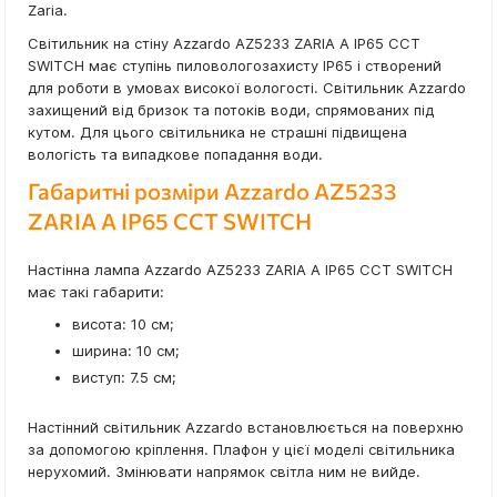
Zaria.
Світильник на стіну Azzardo AZ5233 ZARIA A IP65 CCT
SWITCH має ступінь пиловологозахисту IP65 і створений
для роботи в умовах високої вологості. Світильник Azzardo
захищений від бризок та потоків води, спрямованих під
кутом. Для цього світильника не страшні підвищена
вологість та випадкове попадання води.
Габаритні розміри Azzardo AZ5233
ZARIA A IP65 CCT SWITCH
Настінна лампа Azzardo AZ5233 ZARIA A IP65 CCT SWITCH
має такі габарити:
висота: 10 см;
ширина: 10 см;
виступ: 7.5 см;
Настінний світильник Azzardo встановлюється на поверхню
за допомогою кріплення. Плафон у цієї моделі світильника
нерухомий. Змінювати напрямок світла ним не вийде.