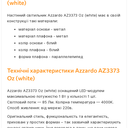
(white)
Настінний світильник Azzardo AZ3373 Oz (white) має в своїй
конструкції такі матеріали:
матеріал основи - метал
матеріал плафона - метал
колір основи - білий
колір плафона - білий
форма плафона - параллелепипед
Технічні характеристики Azzardo AZ3373
Oz (white)
Azzardo AZ3373 Oz (white) оснащений LED-модулем
максимальною потужністю 1 Вт у кількості 1 шт.
Світловий потік — 85 Лм. Колірна температура — 4000K.
Спосіб живлення: від мережі 220в.
Оригінальний стиль, функціональність та елегантність,
приховані у простих формах – так зазвичай характеризують
сучасні світильники. Їхня перевага в тому, що вони чудово