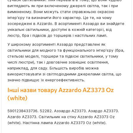
виглядають як при включеному джерелі світла, так і при
вимкненому. Вони можуть стати справжньою окрасою
інтер'єру та визначити його характер. Це те, на чому
зосереджені в Azzardo. В асортименті Аззардо ви знайдете
унікальні світильники, доступні в кожній категорії, від
люстр, бра і підвісів до торшерів і настільних ламп.
У широкому асортименті Аззардо представлені як
світильники для модного та функціонального інтер'єру (бра,
стельові моделі, торшери та підвісні світильники, у тому
числі люстри), так і довговічне зовнішнє освітлення,
наприклад, для саду. Більшість виробів можна
використовувати зі світлодіодними джерелами світла, що
значно підвищує їх енергоефективність.
Інші назви товару Azzardo AZ3373 Oz
(white)
5901238433736. 52282. Аззардо AZ3373. Азардо AZ3373.
Azardo AZ3373. Світильник на стіну Azzardo AZ3373 Oz
(white). Настінна лампа Azzardo AZ3373 Oz (white).