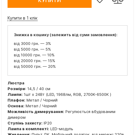
КУПИТИ
Купити в 1 клік
Знижка в кошику (залежить від суми замовлення):
від 3000 грн. — 3%
від 5000 грн. — 5%
від 10000 грн. — 10%
від 20000 грн. — 15%
від 50000 грн. — 20%
Люстра
Розміри
: 14,5 / 40 см
Лампи:
1шт x 24Вт (LED, 1968лм, RGB, 2700K-6500K )
Плафон:
Метал / Чорний
Основа:
Метал / Чорний
Можливість димерування:
Регулюється вбудованим
димером
Ступінь захисту:
IP20
Лампа в комплекті:
LED-модуль
Живлення:
Пульт ДК, Мобільний додаток, від мережі 220в