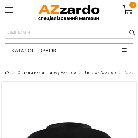
0
П
КАТАЛОГ ТОВАРІВ
Світильники для дому Azzardo
Люстри Azzardo
Azzard