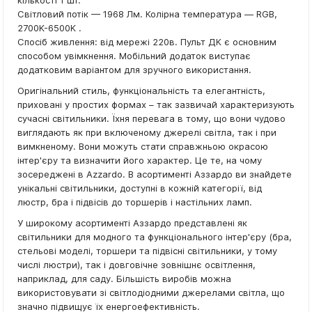
кількості 1 шт.
Світловий потік — 1968 Лм. Колірна температура — RGB,
2700K-6500K .
Спосіб живлення: від мережі 220в. Пульт ДК є основним
способом увімкнення. Мобільний додаток виступає
додатковим варіантом для зручного використання.
Оригінальний стиль, функціональність та елегантність,
приховані у простих формах – так зазвичай характеризують
сучасні світильники. Їхня перевага в тому, що вони чудово
виглядають як при включеному джерелі світла, так і при
вимкненому. Вони можуть стати справжньою окрасою
інтер'єру та визначити його характер. Це те, на чому
зосереджені в Azzardo. В асортименті Аззардо ви знайдете
унікальні світильники, доступні в кожній категорії, від
люстр, бра і підвісів до торшерів і настільних ламп.
У широкому асортименті Аззардо представлені як
світильники для модного та функціонального інтер'єру (бра,
стельові моделі, торшери та підвісні світильники, у тому
числі люстри), так і довговічне зовнішнє освітлення,
наприклад, для саду. Більшість виробів можна
використовувати зі світлодіодними джерелами світла, що
значно підвищує їх енергоефективність.