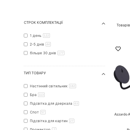
СТРОК КОМПЛЕКТАЦІЇ
Товарі
1 день
122
2-5 днів
44
більше 30 днів
177
ТИП ТОВАРУ
Настінний світильник
162
Бра
113
Підсвітка для дзеркала
63
Спот
57
Azzardo A
Підсвітка для картин
27
Прожектор
7
Ві