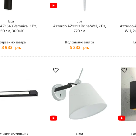
Бра
Бра
AZ1548 Veronica, 3 Вт,
Azzardo AZ1010 Brina Wall, 7 Вт,
Azzardo 
150 лм, 3000K
770 лм
WH, 20
дправимо завтра
Відправимо завтра
В
3 933 грн.
5 333 грн.
тінний світильник
Спот
Нас