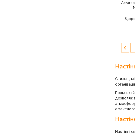
Azzardo 
1
Відпра
Сторін
Стор
Попе
Настін
Стильні, м
організаці
Польський 
дозволяє в
атмосферу 
ефектного
Настін
Настінні с