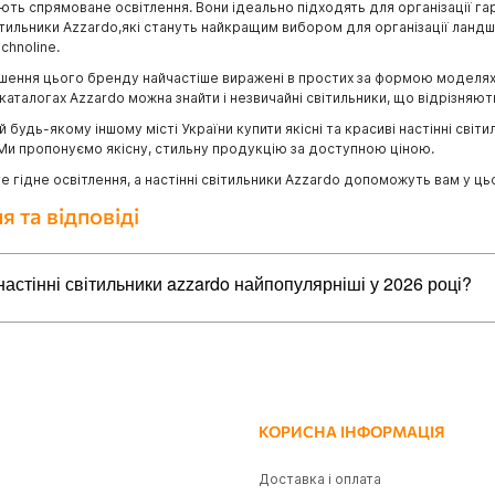
ть спрямоване освітлення. Вони ідеально підходять для організації гарн
ітильники Azzardo,які стануть найкращим вибором для організації ландш
chnoline.
ішення цього бренду найчастіше виражені в простих за формою моделях 
каталогах Azzardo можна знайти і незвичайні світильники, що відрізняю
а й будь-якому іншому місті України купити якісні та красиві настінні с
 Ми пропонуємо якісну, стильну продукцію за доступною ціною.
е гідне освітлення, а настінні світильники Azzardo допоможуть вам у ць
я та відповіді
настінні світильники azzardo найпопулярніші у 2026 році?
айпопулярніших товарів в категорії настінні світильники azzardo:
do AZ5830 NESTOR TOP 30 BRASS, 6 Вт, 480 лм, 3000К
rdo AZ5620 CETUS WALL BK
do AZ5641 TRASIMENO WALL BK, 2.9 Вт, 192 лм, 3000К
КОРИСНА ІНФОРМАЦІЯ
do AZ5632 ISEO ARM WALL BK, 9 Вт, 514 лм, 3000К
Доставка і оплата
do AZ5631 ISEO WALL BK, 3 Вт, 159 лм, 3000К