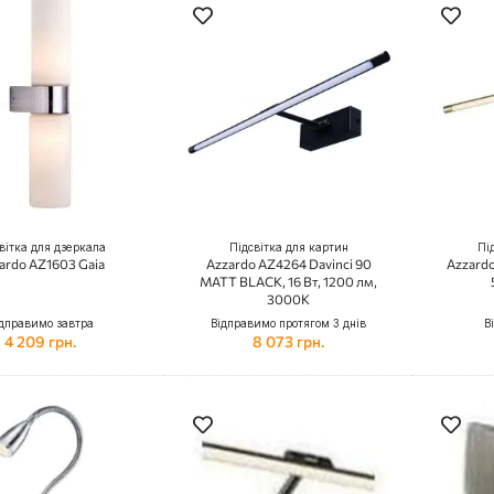
вітка для дзеркала
Підсвітка для картин
Пі
ardo AZ1603 Gaia
Azzardo AZ4264 Davinci 90
Azzardo
MATT BLACK, 16 Вт, 1200 лм,
3000K
дправимо завтра
Відправимо протягом 3 днів
В
4 209 грн.
8 073 грн.