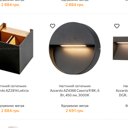
2 884 грн.
2 884 грн.
тінний світильник
Настінний світильник
Нас
rdo AZ2814 Leticia
Azzardo AZ4366 Casoria R BK, 6
Azzardo
Вт, 450 лм, 3000K
DGR, 
дправимо завтра
Відправимо завтра
В
2 884 грн.
2 691 грн.