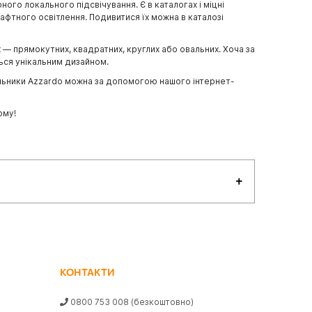
ого локального підсвічування. Є в каталогах і міцні
афтного освітлення. Подивитися їх можна в каталозі
— прямокутних, квадратних, круглих або овальних. Хоча за
ться унікальним дизайном.
вітильники Azzardo можна за допомогою нашого інтернет-
ому!
КОНТАКТИ
0800 753 008
(безкоштовно)