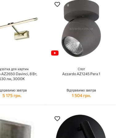
дсвітка для картин
Спот
 AZ2650 Davinci, 8 Вт,
Azzardo AZ1245 Pera 1
530 лм, 3000K
ідправимо завтра
Відправимо завтра
5 175 грн.
1 504 грн.