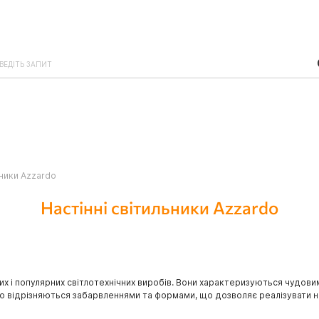
ьники Azzardo
Настінні світильники Azzardo
них і популярних світлотехнічних виробів. Вони характеризуються чудо
о відрізняються забарвленнями та формами, що дозволяє реалізувати на