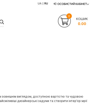
UA
RU
ОСОБИСТИЙ КАБІНЕТ
0
КОШИК
ПОШУК
0.00
вим зовнішнім виглядом, доступною вартістю та чудовою
йсміливіші дизайнерські задуми та створити інтер'єр мрії