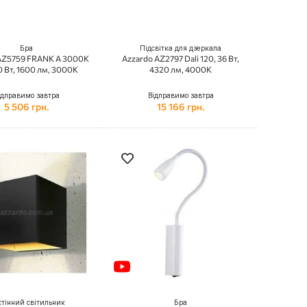
Бра
Підсвітка для дзеркала
AZ5759 FRANK A 3000K
Azzardo AZ2797 Dali 120, 36 Вт,
 Вт, 1600 лм, 3000К
4320 лм, 4000K
ідправимо завтра
Відправимо завтра
5 506 грн.
15 166 грн.
тінний світильник
Бра