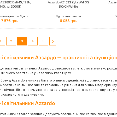
AZ2892 Dali 45, 12 Вт,
Azzardo AZ1533 Zyta Wall XS
Azzar
440 лм, 3000K
BK/CH White
вимо протягом 3 днів
Відправимо завтра
В
7 576 грн.
6 058 грн.
ка
інка
редній
Сторінка
Сторінка
You're currently reading page
Сторінка
Сторінка
Сторінка
Далі
1
2
3
4
5
ні світильники Аззардо — практичні та функціон
іцні настінні світильники Azzardo дозволяють з легкістю візуально розши
ї якісного освітлення у невеликих квартирах.
бренд Azzardo випускає багато різних моделей, які відрізняються не ли
ибрати найбільш логічне та гармонійне рішення для різних інтер'єрів. Ф
в кімнаті більш невимушеною та затишною. Їх часто використовують у х
 локального підсвічування.
ні світильники Azzardo
вітильники Azzardo зазвичай дарують розсіяне, м'яке світло, яке відмін