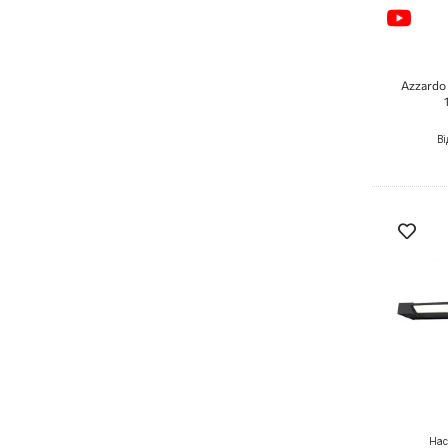
Azzardo 
Ві
Нас