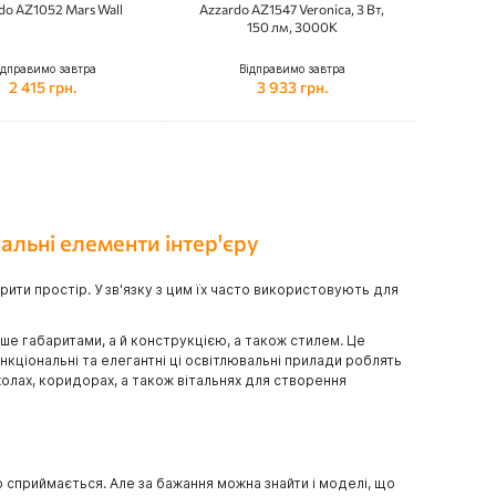
do AZ1052 Mars Wall
Azzardo AZ1547 Veronica, 3 Вт,
150 лм, 3000K
ідправимо завтра
Відправимо завтра
2 415 грн.
3 933 грн.
альні елементи інтер'єру
рити простір. У зв'язку з цим їх часто використовують для
ше габаритами, а й конструкцією, а також стилем. Це
ункціональні та елегантні ці освітлювальні прилади роблять
олах, коридорах, а також вітальнях для створення
но сприймається. Але за бажання можна знайти і моделі, що