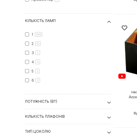
КІЛЬКІСТЬ ЛАМП
1
389
2
32
3
1
4
4
5
1
6
2
Нас
Azza
ПОТУЖНІСТЬ (ВТ)
Ві
КІЛЬКІСТЬ ПЛАФОНІВ
ТИП ЦОКОЛЮ