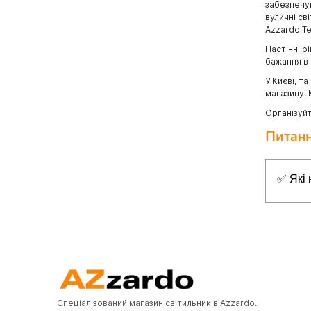
забезпечую
вуличні св
Azzardo Te
Настінні р
бажання в 
У Києві, т
магазину.
Організуйт
Питанн
✅ Які 
Топ-5 н
✔
Azzar
✔
Azza
✔
Azzar
✔
Azzar
Спеціалізований магазин світильників Azzardo.
✔
Azzar