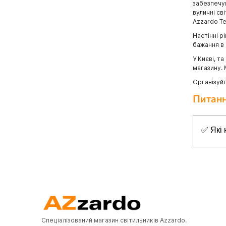
забезпечую
вуличні св
Azzardo Te
Настінні р
бажання в 
У Києві, т
магазину.
Організуйт
Питанн
✅ Які 
Топ-5 н
✔
Azzar
✔
Azza
✔
Azzar
✔
Azzar
Спеціалізований магазин світильників Azzardo.
✔
Azzar