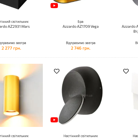
тінний світильник
Бра
ardo AZ2931 Mars
Azzardo AZ1709 Vega
Azzardo A
Вт
дправимо завтра
Відправимо завтра
В
2 277 грн.
2 746 грн.
тінний світильник
Настінний світильник
Нас