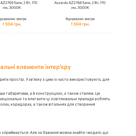
AZ2769 Sane, 2 Вт, 170
Azzardo AZ2768 Sane, 2 Вт, 170
лм, 3000K
лм, 3000K
ідправимо завтра
Відправимо завтра
1 504 грн.
1 504 грн.
альні елементи інтер'єру
рити простір. У зв'язку з цим їх часто використовують для
ше габаритами, а й конструкцією, а також стилем. Це
ункціональні та елегантні ці освітлювальні прилади роблять
олах, коридорах, а також вітальнях для створення
но сприймається. Але за бажання можна знайти і моделі, що