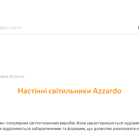
ьники Azzardo
Настінні світильники Azzardo
них і популярних світлотехнічних виробів. Вони характеризуються чудо
о відрізняються забарвленнями та формами, що дозволяє реалізувати на