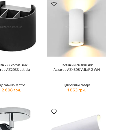
тінний світильник
Настінний світильник
rdo AZ2933 Leticia
Azzardo AZ4398 Velia R 2 WH
ідправимо завтра
Відправимо завтра
2 608 грн.
1 863 грн.