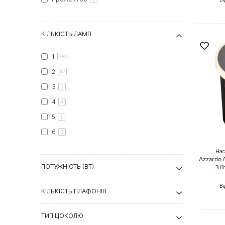
КІЛЬКІСТЬ ЛАМП
1
389
2
32
3
1
4
4
5
1
6
2
Нас
Azzardo 
ПОТУЖНІСТЬ (ВТ)
3 В
Ві
КІЛЬКІСТЬ ПЛАФОНІВ
ТИП ЦОКОЛЮ