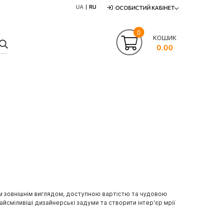
UA
RU
ОСОБИСТИЙ КАБІНЕТ
0
КОШИК
ПОШУК
0.00
вим зовнішнім виглядом, доступною вартістю та чудовою
йсміливіші дизайнерські задуми та створити інтер'єр мрії