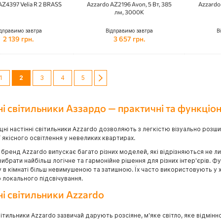
AZ4397 Velia R 2 BRASS
Azzardo AZ2196 Avon, 5 Вт, 385
Azzardo 
лм, 3000K
дправимо завтра
Відправимо завтра
В
2 139 грн.
3 657 грн.
ка
інка
редній
Сторінка
You're currently reading page
Сторінка
Сторінка
Сторінка
Сторінка
Далі
1
2
3
4
5
ні світильники Аззардо — практичні та функціон
іцні настінні світильники Azzardo дозволяють з легкістю візуально розши
ї якісного освітлення у невеликих квартирах.
бренд Azzardo випускає багато різних моделей, які відрізняються не ли
ибрати найбільш логічне та гармонійне рішення для різних інтер'єрів. Ф
в кімнаті більш невимушеною та затишною. Їх часто використовують у х
 локального підсвічування.
ні світильники Azzardo
вітильники Azzardo зазвичай дарують розсіяне, м'яке світло, яке відмін