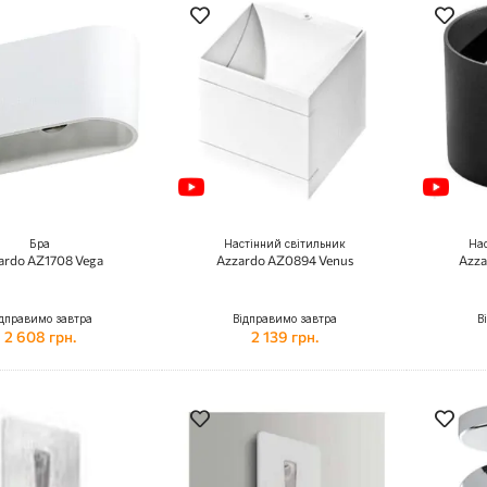
Бра
Настінний світильник
Нас
ardo AZ1708 Vega
Azzardo AZ0894 Venus
Azza
дправимо завтра
Відправимо завтра
В
2 608 грн.
2 139 грн.