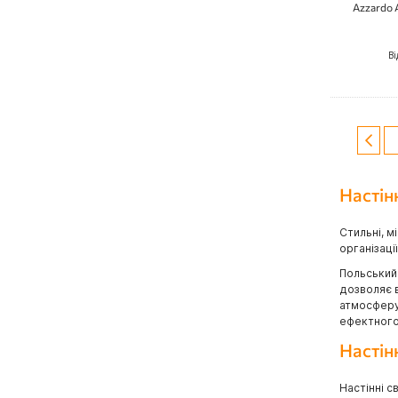
Azzardo 
Ві
Сторін
Стор
Попе
Настін
Стильні, м
організаці
Польський 
дозволяє в
атмосферу 
ефектного
Настін
Настінні с