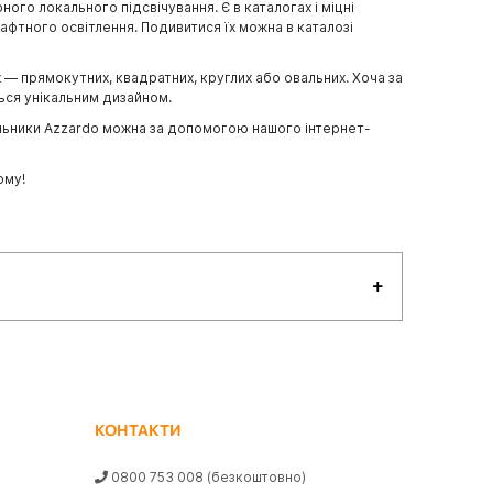
ого локального підсвічування. Є в каталогах і міцні
афтного освітлення. Подивитися їх можна в каталозі
— прямокутних, квадратних, круглих або овальних. Хоча за
ться унікальним дизайном.
вітильники Azzardo можна за допомогою нашого інтернет-
ому!
КОНТАКТИ
0800 753 008
(безкоштовно)