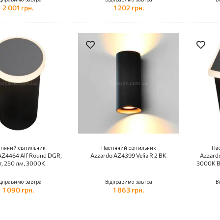
2 001 грн.
1 202 грн.
тінний світильник
Настінний світильник
Нас
AZ4464 Alf Round DGR,
Azzardo AZ4399 Velia R 2 BK
Azzard
т, 250 лм, 3000K
3000K BK
дправимо завтра
Відправимо завтра
В
1 090 грн.
1 863 грн.