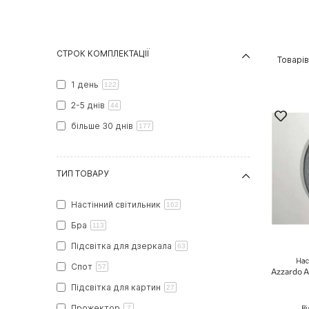
СТРОК КОМПЛЕКТАЦІЇ
Товарі
1 день
122
2-5 днів
44
більше 30 днів
177
ТИП ТОВАРУ
Настінний світильник
162
Бра
113
Підсвітка для дзеркала
63
Нас
Спот
57
Azzardo A
Підсвітка для картин
27
Прожектор
7
Ві