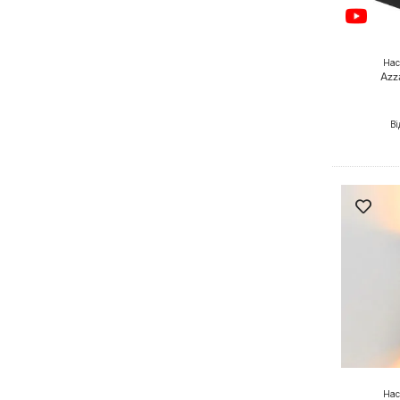
Нас
Azz
Ві
Нас