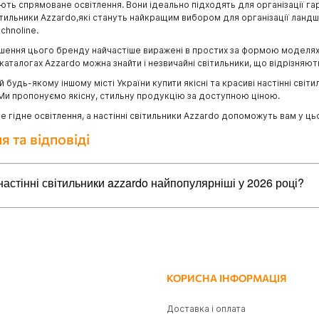
ть спрямоване освітлення. Вони ідеально підходять для організації гарн
ітильники Azzardo,які стануть найкращим вибором для організації ландш
chnoline.
ішення цього бренду найчастіше виражені в простих за формою моделях 
каталогах Azzardo можна знайти і незвичайні світильники, що відрізняю
а й будь-якому іншому місті України купити якісні та красиві настінні с
 Ми пропонуємо якісну, стильну продукцію за доступною ціною.
е гідне освітлення, а настінні світильники Azzardo допоможуть вам у ць
я та відповіді
настінні світильники azzardo найпопулярніші у 2026 році?
айпопулярніших товарів в категорії настінні світильники azzardo:
do AZ5830 NESTOR TOP 30 BRASS, 6 Вт, 480 лм, 3000К
rdo AZ5620 CETUS WALL BK
do AZ5641 TRASIMENO WALL BK, 2.9 Вт, 192 лм, 3000К
КОРИСНА ІНФОРМАЦІЯ
do AZ5632 ISEO ARM WALL BK, 9 Вт, 514 лм, 3000К
Доставка і оплата
do AZ5631 ISEO WALL BK, 3 Вт, 159 лм, 3000К