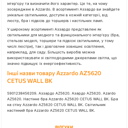
інтер'єру та визначити його характер. Це те, на чому
зосереджені в Azzardo. В асортименті Аззардо ви знайдете
унікальні світильники, доступні в кожній категорії, від
люстр, бра і підвісів до торшерів і настільних ламп.
У широкому асортименті Аззардо представлені як
світильники для модного та функціонального інтер'єру (бра,
стельові моделі, торшери та підвісні світильники, у тому
числі люстри), так і довговічне зовнішнє освітлення,
наприклад, для саду. Більшість виробів можна
використовувати зі світлодіодними джерелами світла, що
значно підвищує їх енергоефективність.
Інші назви товару Azzardo AZ5620
CETUS WALL BK
5901238456209. Аззардо AZ5620. Азардо AZ5620. Azardo
AZ5620. Настінне бра Azzardo AZ5620 CETUS WALL BK. Бра
на стіну Azzardo AZ5620 CETUS WALL BK. Світильник
настінний бра Azzardo AZ5620 CETUS WALL BK.
ВІДГУКИ