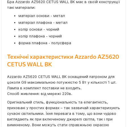
Бра Azzardo AZ5620 CETUS WALL BK має в своїй конструкції
такі матеріали:
матеріал основи - метал
матеріал плафона - метал
колір основи - чорний
колір плафона - чорний
форма плафона - полусфера
Технічні характеристики Azzardo AZ5620
CETUS WALL BK
Azzardo AZ5620 CETUS WALL BK оснащений патроном для
цоколя G9 максимальною потужністю 5 Вт у кількості 1 шт.
Лампа в комплект поставки не входить.
Спосіб живлення: від мережі 220в.
Оригінальний стиль, функціональність та елегантність,
приховані у простих формах – так зазвичай характеризують
сучасні світильники. Їхня перевага в тому, що вони чудово
виглядають як при включеному джерелі світла, так і при
вимкненому. Вони можуть стати справжньою окрасою