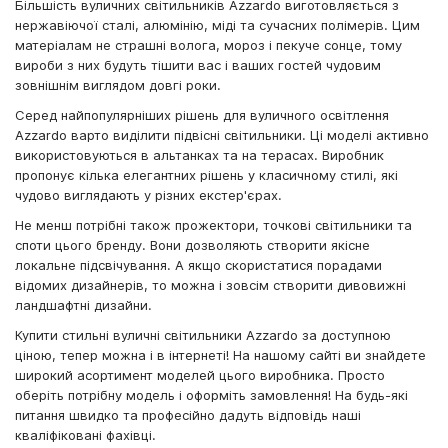
Більшість вуличних світильників Azzardo виготовляється з
нержавіючої сталі, алюмінію, міді та сучасних полімерів. Цим
матеріалам не страшні волога, мороз і пекуче сонце, тому
вироби з них будуть тішити вас і ваших гостей чудовим
зовнішнім виглядом довгі роки.
Серед найпопулярніших рішень для вуличного освітлення
Azzardo варто виділити підвісні світильники. Ці моделі активно
використовуються в альтанках та на терасах. Виробник
пропонує кілька елегантних рішень у класичному стилі, які
чудово виглядають у різних екстер'єрах.
Не менш потрібні також прожектори, точкові світильники та
споти цього бренду. Вони дозволяють створити якісне
локальне підсвічування. А якщо скористатися порадами
відомих дизайнерів, то можна і зовсім створити дивовижні
ландшафтні дизайни.
Купити стильні вуличні світильники Azzardo за доступною
ціною, тепер можна і в інтернеті! На нашому сайті ви знайдете
широкий асортимент моделей цього виробника. Просто
оберіть потрібну модель і оформіть замовлення! На будь-які
питання швидко та професійно дадуть відповідь наші
кваліфіковані фахівці.