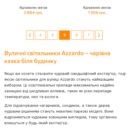
Відправимо завтра
Відправимо завтра
2 884 грн.
1 504 грн.
Сторінка
Сторінка
Попередній
Сторінка
Сторінка
You're currently reading page
Сторінка
Сторінка
Сторінка
Далі
3
4
5
6
7
Вуличні світильники Azzardo – чарівна
казка біля будинку
Якщо ви хочете створити чудовий ландшафтний екстер'єр, тоді
якісні світильники для вулиці Azzardo стануть найкращим
вибором. Ці освітлювальні прилади максимально надійно
захищені від шкідливих впливів, таких як різкі перепади
температури, пил та волога.
Для підсвічування чагарників, сходинок, а також дерев
чудовим рішенням стануть невеликі паркові моделі. Вони
відрізняються чудовим зовнішнім виглядом, тому органічно
впишуться у будь-який екстер'єр.