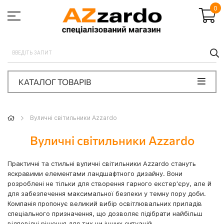
0
П
КАТАЛОГ ТОВАРІВ
Вуличні світильники Azzardo
Вуличні світильники Azzardo
Практичні та стильні вуличні світильники Azzardo стануть
яскравими елементами ландшафтного дизайну. Вони
розроблені не тільки для створення гарного екстер'єру, але й
для забезпечення максимальної безпеки у темну пору доби.
Компанія пропонує великий вибір освітлювальних приладів
спеціального призначення, що дозволяє підібрати найбільш
відповідні рішення для тих чи інших ситуацій.