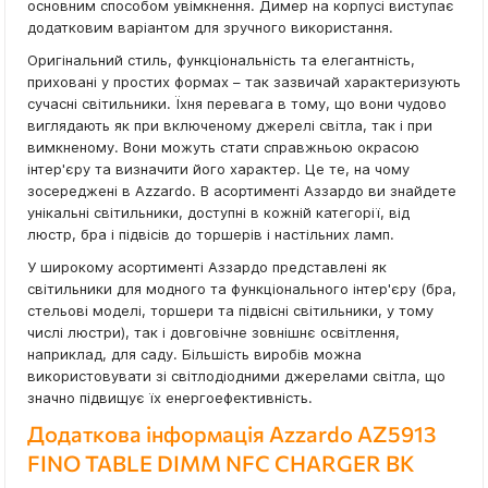
основним способом увімкнення. Димер на корпусі виступає
додатковим варіантом для зручного використання.
Оригінальний стиль, функціональність та елегантність,
приховані у простих формах – так зазвичай характеризують
сучасні світильники. Їхня перевага в тому, що вони чудово
виглядають як при включеному джерелі світла, так і при
вимкненому. Вони можуть стати справжньою окрасою
інтер'єру та визначити його характер. Це те, на чому
зосереджені в Azzardo. В асортименті Аззардо ви знайдете
унікальні світильники, доступні в кожній категорії, від
люстр, бра і підвісів до торшерів і настільних ламп.
У широкому асортименті Аззардо представлені як
світильники для модного та функціонального інтер'єру (бра,
стельові моделі, торшери та підвісні світильники, у тому
числі люстри), так і довговічне зовнішнє освітлення,
наприклад, для саду. Більшість виробів можна
використовувати зі світлодіодними джерелами світла, що
значно підвищує їх енергоефективність.
Додаткова інформація Azzardo AZ5913
FINO TABLE DIMM NFC CHARGER BK