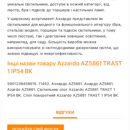
унікальні світильники, доступні в кожній категорії, від
люстр, бра і підвісів до торшерів і настільних ламп.
У широкому асортименті Аззардо представлені як
світильники для модного та функціонального інтер'єру (бра,
стельові моделі, торшери та підвісні світильники, у тому
числі люстри), так і довговічне зовнішнє освітлення,
наприклад, для саду. Більшість виробів можна
використовувати зі світлодіодними джерелами світла, що
значно підвищує їх енергоефективність.
Інші назви товару Azzardo AZ5861 TRAST
1 IP54 BK
5901238458616. 11492. Аззардо AZ5861. Азардо AZ5861.
Azardo AZ5861. Світильник спот Azzardo AZ5861 TRAST 1
IP54 BK. Спот поворотний Azzardo AZ5861 TRAST 1 IP54 BK.
ВІДГУКИ
ДОДАЙТЕ СВІЙ ВІДГУК