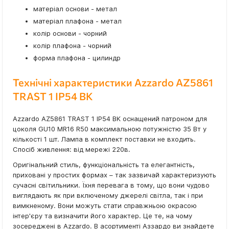
матеріал основи - метал
матеріал плафона - метал
колір основи - чорний
колір плафона - чорний
форма плафона - цилиндр
Технічні характеристики Azzardo AZ5861
TRAST 1 IP54 BK
Azzardo AZ5861 TRAST 1 IP54 BK оснащений патроном для
цоколя GU10 MR16 R50 максимальною потужністю 35 Вт у
кількості 1 шт. Лампа в комплект поставки не входить.
Спосіб живлення: від мережі 220в.
Оригінальний стиль, функціональність та елегантність,
приховані у простих формах – так зазвичай характеризують
сучасні світильники. Їхня перевага в тому, що вони чудово
виглядають як при включеному джерелі світла, так і при
вимкненому. Вони можуть стати справжньою окрасою
інтер'єру та визначити його характер. Це те, на чому
зосереджені в Azzardo. В асортименті Аззардо ви знайдете