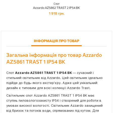
Спот
Azzardo AZ5862 TRAST 2 IP54 BK
1 918 грн.
ІНФОРМАЦІЯ ПРО ТОВАР
Загальна інформація про товар Azzardo
AZ5861 TRAST 1 IP54 BK
Спот
Azzardo AZ5861 TRAST 1 IP54 BK
— сучасний і
стильний світильник від Azzardo. Цей світильник ідеально
підійде до будь-якого екстер'єру. Адже цей унікальний
дизайн є типовим для всієї колекції Azzardo Trast.
Світильник спот Azzardo AZ5861 TRAST 1 IP54 BK має
ступінь пиловологозахисту IP54 і створений для роботи в
умовах високої вологості. Світильник Azzardo захищений
від бризок та потоків води, спрямованих під кутом. Для