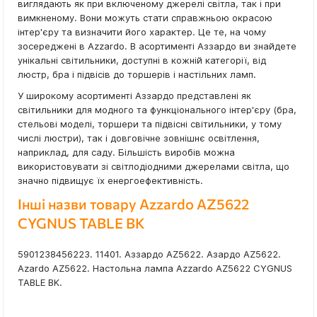
виглядають як при включеному джерелі світла, так і при
вимкненому. Вони можуть стати справжньою окрасою
інтер'єру та визначити його характер. Це те, на чому
зосереджені в Azzardo. В асортименті Аззардо ви знайдете
унікальні світильники, доступні в кожній категорії, від
люстр, бра і підвісів до торшерів і настільних ламп.
У широкому асортименті Аззардо представлені як
світильники для модного та функціонального інтер'єру (бра,
стельові моделі, торшери та підвісні світильники, у тому
числі люстри), так і довговічне зовнішнє освітлення,
наприклад, для саду. Більшість виробів можна
використовувати зі світлодіодними джерелами світла, що
значно підвищує їх енергоефективність.
Інші назви товару Azzardo AZ5622
CYGNUS TABLE BK
5901238456223. 11401. Аззардо AZ5622. Азардо AZ5622.
Azardo AZ5622. Настольна лампа Azzardo AZ5622 CYGNUS
TABLE BK.