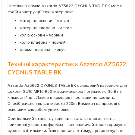
Настільна лампа Azzardo AZ5622 CYGNUS TABLE BK має в
своїй конструкції такі матеріали:
матеріал основи - метал
матеріал плафона - метал
колір основи - чорний
колір плафона - чорний
форма плафона - конус
Технічні характеристики Azzardo AZ5622
CYGNUS TABLE BK
Azzardo AZ5622 CYGNUS TABLE BK оснащений патроном для
цоколя GU10 MR16 R50 максимальною потужністю 35 Вт у
кількості 1 шт. Лампа в комплект поставки не входить.
Спосіб живлення: від мережі 220в. Вимикач на проводі є
основним способом увімкнення.
Оригінальний стиль, функціональність та елегантність,
приховані у простих формах – так зазвичай характеризують
сучасні світильники. Їхня перевага в тому, що вони чудово