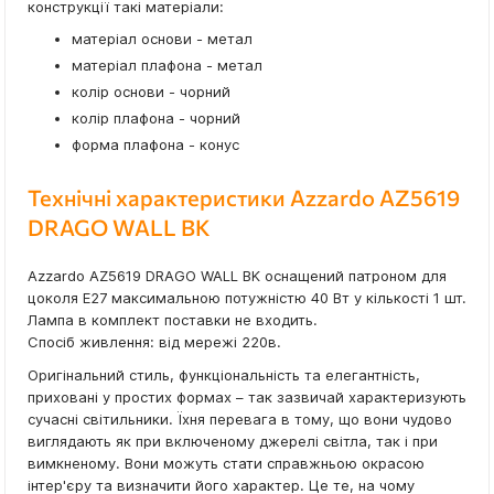
конструкції такі матеріали:
матеріал основи - метал
матеріал плафона - метал
колір основи - чорний
колір плафона - чорний
форма плафона - конус
Технічні характеристики Azzardo AZ5619
DRAGO WALL BK
Azzardo AZ5619 DRAGO WALL BK оснащений патроном для
цоколя E27 максимальною потужністю 40 Вт у кількості 1 шт.
Лампа в комплект поставки не входить.
Спосіб живлення: від мережі 220в.
Оригінальний стиль, функціональність та елегантність,
приховані у простих формах – так зазвичай характеризують
сучасні світильники. Їхня перевага в тому, що вони чудово
виглядають як при включеному джерелі світла, так і при
вимкненому. Вони можуть стати справжньою окрасою
інтер'єру та визначити його характер. Це те, на чому