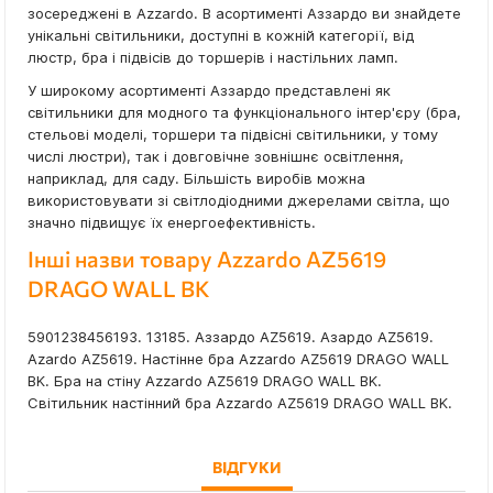
зосереджені в Azzardo. В асортименті Аззардо ви знайдете
унікальні світильники, доступні в кожній категорії, від
люстр, бра і підвісів до торшерів і настільних ламп.
У широкому асортименті Аззардо представлені як
світильники для модного та функціонального інтер'єру (бра,
стельові моделі, торшери та підвісні світильники, у тому
числі люстри), так і довговічне зовнішнє освітлення,
наприклад, для саду. Більшість виробів можна
використовувати зі світлодіодними джерелами світла, що
значно підвищує їх енергоефективність.
Інші назви товару Azzardo AZ5619
DRAGO WALL BK
5901238456193. 13185. Аззардо AZ5619. Азардо AZ5619.
Azardo AZ5619. Настінне бра Azzardo AZ5619 DRAGO WALL
BK. Бра на стіну Azzardo AZ5619 DRAGO WALL BK.
Світильник настінний бра Azzardo AZ5619 DRAGO WALL BK.
ВІДГУКИ