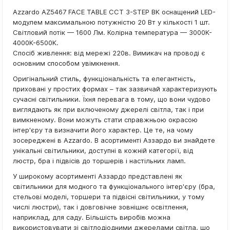
Azzardo AZ5467 FACE TABLE CCT 3-STEP BK оснащений LED-
модулем максимальною потужністю 20 Вт у кількості 1 шт.
Світловий потік — 1600 Лм. Колірна температура — 3000K-
4000K-6500K.
Спосіб живлення: від мережі 220в. Вимикач на проводі є
основним способом увімкнення.
Оригінальний стиль, функціональність та елегантність,
приховані у простих формах – так зазвичай характеризують
сучасні світильники. Їхня перевага в тому, що вони чудово
виглядають як при включеному джерелі світла, так і при
вимкненому. Вони можуть стати справжньою окрасою
інтер'єру та визначити його характер. Це те, на чому
зосереджені в Azzardo. В асортименті Аззардо ви знайдете
унікальні світильники, доступні в кожній категорії, від
люстр, бра і підвісів до торшерів і настільних ламп.
У широкому асортименті Аззардо представлені як
світильники для модного та функціонального інтер'єру (бра,
стельові моделі, торшери та підвісні світильники, у тому
числі люстри), так і довговічне зовнішнє освітлення,
наприклад, для саду. Більшість виробів можна
використовувати зі світлодіодними джерелами світла, що